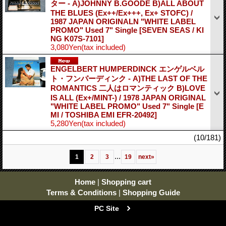
ター - A)JOHNNY B.GOODE B)ALL ABOUT
THE BLUES (Ex++/Ex+++, Ex+ STOFC) /
1987 JAPAN ORIGINALN "WHITE LABEL
PROMO" Used 7" Single
[SEVEN SEAS / KI
NG K07S-7101]
3,080Yen
(tax included)
ENGELBERT HUMPERDINCK エンゲルベル
ト・フンパーディンク - A)THE LAST OF THE
ROMANTICS 二人はロマンティック B)LOVE
IS ALL (Ex+/MINT-) / 1978 JAPAN ORIGINAL
"WHITE LABEL PROMO" Used 7" Single
[E
MI / TOSHIBA EMI EFR-20492]
5,280Yen
(tax included)
(10/181)
...
1
2
3
19
next
»
Home
|
Shopping cart
Terms & Conditions
|
Shopping Guide
PC Site