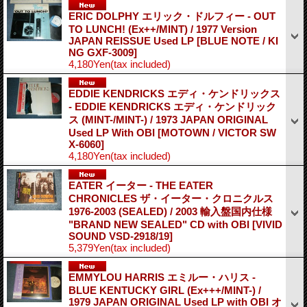
ERIC DOLPHY エリック・ドルフィー - OUT
TO LUNCH! (Ex++/MINT) / 1977 Version
JAPAN REISSUE Used LP
[BLUE NOTE / KI
NG GXF-3009]
4,180Yen
(tax included)
EDDIE KENDRICKS エディ・ケンドリックス
- EDDIE KENDRICKS エディ・ケンドリック
ス (MINT-/MINT-) / 1973 JAPAN ORIGINAL
Used LP With OBI
[MOTOWN / VICTOR SW
X-6060]
4,180Yen
(tax included)
EATER イーター - THE EATER
CHRONICLES ザ・イーター・クロニクルス
1976-2003 (SEALED) / 2003 輸入盤国内仕様
"BRAND NEW SEALED" CD with OBI
[VIVID
SOUND VSD-2918/19]
5,379Yen
(tax included)
EMMYLOU HARRIS エミルー・ハリス -
BLUE KENTUCKY GIRL (Ex+++/MINT-) /
1979 JAPAN ORIGINAL Used LP with OBI オ