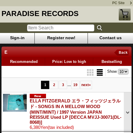
PC Site
PARADISE RECORDS
Sign-in
Register now!
Contact us
E
Back
Recommended
Price: Low to high
Bestselling
Show
...
1
2
3
19
next
»
ELLA FITZGERALD エラ・フィッツジェラル
ド - SONGS IN A MELLOW MOOD
(MINT/MINT) / 1997 Version JAPAN
REISSUE Used LP
[DECCA MVJJ-30071(DL-
8068)]
6,380Yen
(tax included)