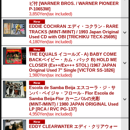
ビ付
[WARNER BROS. / WARNER PIONEER
P-10653W]
3,850Yen
(tax included)
EDDIE COCHRAN エディ・コクラン - RARE
TRACKS (MINT-/MINT) / 1993 Japan Original
Used CD with OBI
[TRICHIKU TECX-25695]
4,180Yen
(tax included)
THE EQUALS イコールズ - A) BABY COME
BACKベイビー・カム・バック B) HOLD ME
CLOSER (Ex++/Ex+++ STOL) /1967 JAPAN
Original Used 7" Single
[VICTOR SS-1826]
1,980Yen
(tax included)
Escola de Samba Beija エスコーラ・ジ・サ
ンバ・ベイジャ・フロール - Flor Escola de
Samba Beija-Flor カーニバルの光彩
(MINT-/MINT) / 1980 JAPAN ORIGINAL Used
LP
[RCA / RVC PG-137]
4,950Yen
(tax included)
EDDY CLEARWATER エディ・クリアウォー