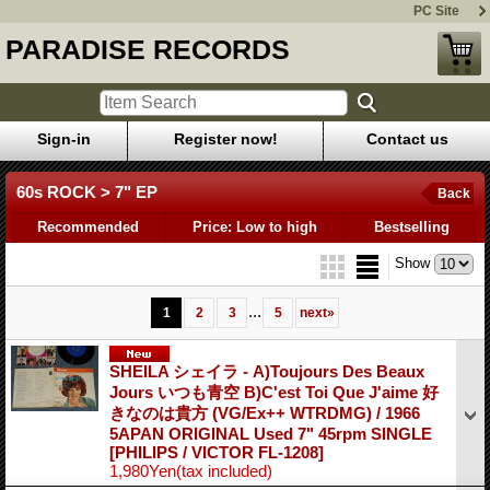
PC Site
PARADISE RECORDS
Sign-in
Register now!
Contact us
60s ROCK > 7" EP
Back
Recommended
Price: Low to high
Bestselling
Show
...
1
2
3
5
next
»
SHEILA シェイラ - A)Toujours Des Beaux
Jours いつも青空 B)C'est Toi Que J'aime 好
きなのは貴方 (VG/Ex++ WTRDMG) / 1966
5APAN ORIGINAL Used 7" 45rpm SINGLE
[PHILIPS / VICTOR FL-1208]
1,980Yen
(tax included)