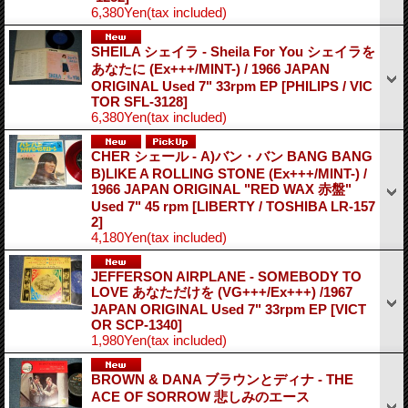
6,380Yen
(tax included)
SHEILA シェイラ - Sheila For You シェイラを
あなたに (Ex+++/MINT-) / 1966 JAPAN
ORIGINAL Used 7" 33rpm EP
[PHILIPS / VIC
TOR SFL-3128]
6,380Yen
(tax included)
CHER シェール - A)バン・バン BANG BANG
B)LIKE A ROLLING STONE (Ex+++/MINT-) /
1966 JAPAN ORIGINAL "RED WAX 赤盤"
Used 7" 45 rpm
[LIBERTY / TOSHIBA LR-157
2]
4,180Yen
(tax included)
JEFFERSON AIRPLANE - SOMEBODY TO
LOVE あなただけを (VG+++/Ex+++) /1967
JAPAN ORIGINAL Used 7" 33rpm EP
[VICT
OR SCP-1340]
1,980Yen
(tax included)
BROWN & DANA ブラウンとディナ - THE
ACE OF SORROW 悲しみのエース