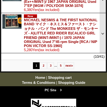
(Ex++/MINT-)/ 1967 JAPAN ORIGINAL Used
7"EP
[MGM / POLYDOR SKM-1074]
6,380Yen
(tax included)
MICHAEL NESMIS & THE FIRST NATIONAL
BAND マイク・ネスミス＆ファースト・ナシ
ョナル・バンド The MONKEES ザ・モンキー
ズ - A)LITTLE RED RIDER B)CALICO GIRL
FRIEND (MINT-/MINT-) / 1970 JAPAN
ORIGINAL Used 7"45 rpm Single
[RCA / NIP
PON VICTOR SS-1960]
5,280Yen
(tax included)
(10/41)
...
1
2
3
5
next
»
Home
|
Shopping cart
Terms & Conditions
|
Shopping Guide
PC Site