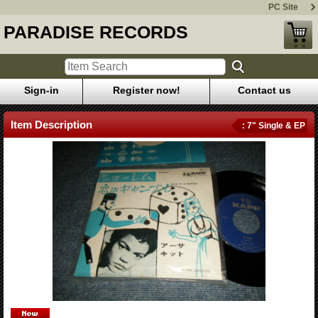
PC Site
PARADISE RECORDS
Sign-in
Register now!
Contact us
Item Description
: 7" Single & EP