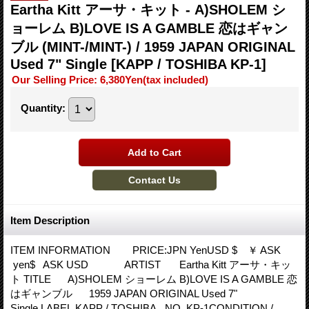
Eartha Kitt アーサ・キット - A)SHOLEM シ
ョーレム B)LOVE IS A GAMBLE 恋はギャン
ブル (MINT-/MINT-) / 1959 JAPAN ORIGINAL
Used 7" Single
[KAPP / TOSHIBA KP-1]
Our Selling Price
:
6,380Yen
(tax included)
Quantity
:
Item Description
ITEM INFORMATION PRICE:JPN YenUSD $ ￥ ASK
yen$ ASK USD ARTIST Eartha Kitt アーサ・キッ
ト TITLE A)SHOLEM ショーレム B)LOVE IS A GAMBLE 恋
はギャンブル 1959 JAPAN ORIGINAL Used 7"
Single LABEL KAPP / TOSHIBA NO KP-1CONDITION /