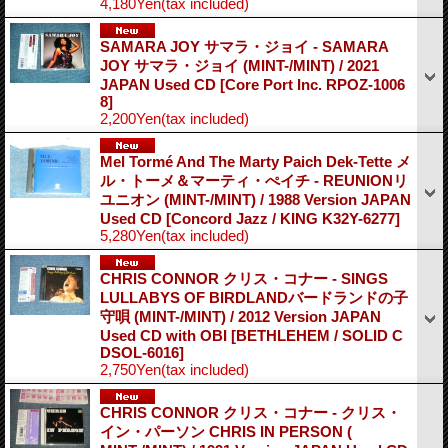
4,180Yen
(tax included)
SAMARA JOY サマラ・ジョイ - SAMARA
JOY サマラ・ジョイ (MINT-/MINT) / 2021
JAPAN Used CD
[Core Port Inc. RPOZ-1006
8]
2,200Yen
(tax included)
Mel Tormé And The Marty Paich Dek-Tette メ
ル・トーメ＆マーティ・ぺイチ - REUNIONリ
ユニオン (MINT-/MINT) / 1988 Version JAPAN
Used CD
[Concord Jazz / KING K32Y-6277]
5,280Yen
(tax included)
CHRIS CONNOR クリス・コナー - SINGS
LULLABYS OF BIRDLANDバードランドの子
守唄 (MINT-/MINT) / 2012 Version JAPAN
Used CD with OBI
[BETHLEHEM / SOLID C
DSOL-6016]
2,750Yen
(tax included)
CHRIS CONNOR クリス・コナー - クリス・
イン・パーソン CHRIS IN PERSON (