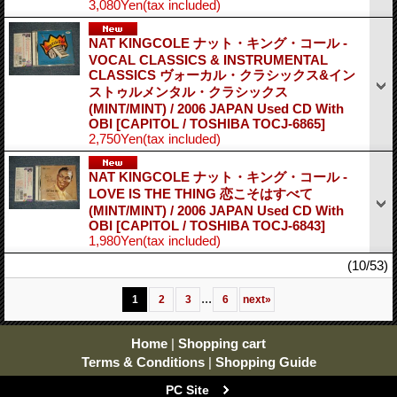
3,080Yen
(tax included)
NAT KINGCOLE ナット・キング・コール -
VOCAL CLASSICS & INSTRUMENTAL
CLASSICS ヴォーカル・クラシックス&イン
ストゥルメンタル・クラシックス
(MINT/MINT) / 2006 JAPAN Used CD With
OBI
[CAPITOL / TOSHIBA TOCJ-6865]
2,750Yen
(tax included)
NAT KINGCOLE ナット・キング・コール -
LOVE IS THE THING 恋こそはすべて
(MINT/MINT) / 2006 JAPAN Used CD With
OBI
[CAPITOL / TOSHIBA TOCJ-6843]
1,980Yen
(tax included)
(10/53)
...
1
2
3
6
next
»
Home
|
Shopping cart
Terms & Conditions
|
Shopping Guide
PC Site