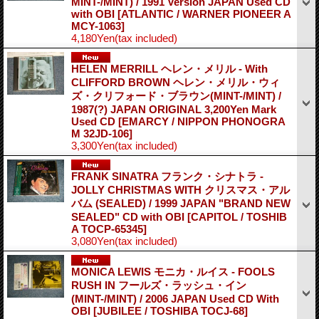
MINT-/MINT) / 1991 Version JAPAN Used CD
with OBI
[ATLANTIC / WARNER PIONEER A
MCY-1063]
4,180Yen
(tax included)
HELEN MERRILL ヘレン・メリル - With
CLIFFORD BROWN ヘレン・メリル・ウィ
ズ・クリフォード・ブラウン(MINT-/MINT) /
1987(?) JAPAN ORIGINAL 3,200Yen Mark
Used CD
[EMARCY / NIPPON PHONOGRA
M 32JD-106]
3,300Yen
(tax included)
FRANK SINATRA フランク・シナトラ -
JOLLY CHRISTMAS WITH クリスマス・アル
バム (SEALED) / 1999 JAPAN "BRAND NEW
SEALED" CD with OBI
[CAPITOL / TOSHIB
A TOCP-65345]
3,080Yen
(tax included)
MONICA LEWIS モニカ・ルイス - FOOLS
RUSH IN フールズ・ラッシュ・イン
(MINT-/MINT) / 2006 JAPAN Used CD With
OBI
[JUBILEE / TOSHIBA TOCJ-68]