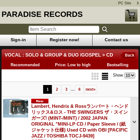
PC Site
PARADISE RECORDS
Sign-in
Register now!
Contact us
VOCAL : SOLO & GROUP & DUO /GOSPEL > CD
Back
Recommended
Price: Low to high
Bestselling
Show
...
1
2
3
6
next
»
Lambert, Hendrix & Rossランバート・ヘンド
リックス&ロス - THE SWINGERS ザ・スイン
ガーズ! (MINT-/MINT) / 2002 JAPAN
ORIGINAL "MINI-LP CD / Paper Sleeve / (紙
ジャケット仕様) Used CD with OBI
[PACIFIC
JAZZ / TOSHIBA TOCJ-9439]