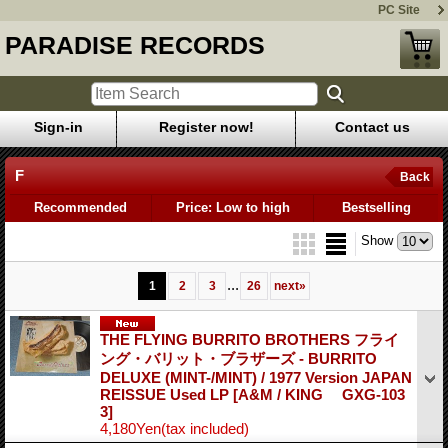
PC Site
PARADISE RECORDS
Sign-in
Register now!
Contact us
F
Back
Recommended
Price: Low to high
Bestselling
Show
...
1
2
3
26
next
»
THE FLYING BURRITO BROTHERS フライ
ング・バリット・ブラザーズ - BURRITO
DELUXE (MINT-/MINT) / 1977 Version JAPAN
REISSUE Used LP
[A&M / KING GXG-103
3]
4,180Yen
(tax included)