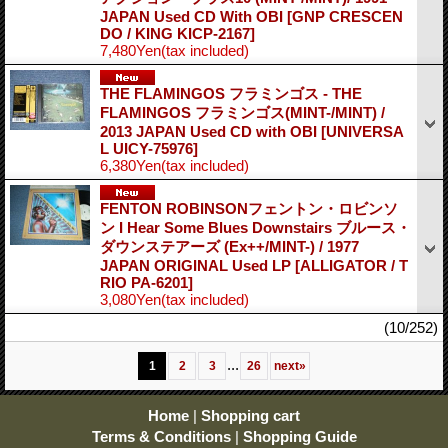
JAPAN Used CD With OBI
[GNP CRESCEN
DO / KING KICP-2167]
7,480Yen
(tax included)
THE FLAMINGOS フラミンゴス - THE
FLAMINGOS フラミンゴス(MINT-/MINT) /
2013 JAPAN Used CD with OBI
[UNIVERSA
L UICY-75976]
6,380Yen
(tax included)
FENTON ROBINSONフェントン・ロビンソ
ン I Hear Some Blues Downstairs ブルース・
ダウンステアーズ (Ex++/MINT-) / 1977
JAPAN ORIGINAL Used LP
[ALLIGATOR / T
RIO PA-6201]
3,080Yen
(tax included)
(10/252)
...
1
2
3
26
next
»
Home
|
Shopping cart
Terms & Conditions
|
Shopping Guide