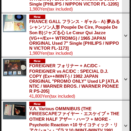
Single
[PHILIPS / NIPPON VICTOR FL-1205]
1,980Yen
(tax included)
FRANCE GALL フランス・ギャル - A) 夢みる
シャンソン人形 Poupée De Cire, Poupée De
Son B)ジャズる心 Le Cœur Qui Jazze
(VG++/Ex++ WTRDMG) / 1965 JAPAN
ORIGINAL Used 7" Single
[PHILIPS / NIPPO
N VICTOR FL-1173]
1,980Yen
(tax included)
FOREIGNER フォリナー + AC/DC -
FOREIGNER vs AC/DC : SPECIAL D.J.
COPY (Ex++/MINT-) / 1982 JAPAN
ORIGINAL "PROMO ONLY" Used LP
[ATLA
NTIC / WARNER BROS. / WARNER PIONEE
R PS-205]
41,800Yen
(tax included)
V.A. Various OMMNIBUS (THE
FIREESCAPEファイヤー・エスケイプ + THE
OTHER HALF アザー・ハーフ + MORE -
Psychotic Reaction +10 サイコティック・リ
アクション・プラス10 (MINT-/MINT)/ 1991