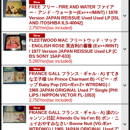
FREE フリー - FIRE AND WATER ファイア
ー・アンド・ウォーター(Ex+++/MINT) / 1978
Version JAPAN REISSUE Used Used LP
[ISL
AND /TOSHIBA ILS-40042]
2,750Yen
(tax included)
FLEETWOOD MAC フリートウッド・マック
- ENGLISH ROSE 英吉利の薔薇 (Ex++/MINT)
/ 1977 Version JAPAN REISSUE Used LP
[C
BS SONY 15AP-633]
5,280Yen
(tax included)
FRANCE GALL フランス・ギャル - A) すてき
な王子様 Un Prince Charmant B) ベビー・ポ
ップ Baby Pop (VG+/Ex+Z+ WTRDMG) /
1965 JAPAN ORIGINAL Used 7" Single
[PHI
LIPS / NIPPON VICTOR FL-1053]
2,750Yen
(tax included)
FRANCE GALL フランス・ギャル - A) 涙のシ
ャンソン日記 Attends Ou Va-t'en B) ボン・ニ
ュイおやすみなさい Bonne Nuit (VG-/Ex+
WTRDMG) / 1965 JAPAN ORIGINAL Used 7"