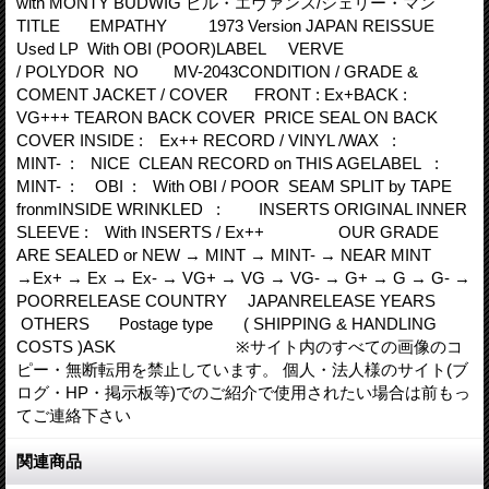
with MONTY BUDWIG ビル・エヴァンス/シェリー・マン
TITLE EMPATHY 1973 Version JAPAN REISSUE
Used LP With OBI (POOR)LABEL VERVE
/ POLYDOR NO MV-2043CONDITION / GRADE &
COMENT JACKET / COVER FRONT : Ex+BACK :
VG+++ TEARON BACK COVER PRICE SEAL ON BACK
COVER INSIDE : Ex++ RECORD / VINYL /WAX :
MINT- : NICE CLEAN RECORD on THIS AGELABEL :
MINT- : OBI : With OBI / POOR SEAM SPLIT by TAPE
fronmINSIDE WRINKLED : INSERTS ORIGINAL INNER
SLEEVE : With INSERTS / Ex++ OUR GRADE
ARE SEALED or NEW → MINT → MINT- → NEAR MINT
→Ex+ → Ex → Ex- → VG+ → VG → VG- → G+ → G → G- →
POORRELEASE COUNTRY JAPANRELEASE YEARS
OTHERS Postage type ( SHIPPING & HANDLING
COSTS )ASK ※サイト内のすべての画像のコ
ピー・無断転用を禁止しています。 個人・法人様のサイト(ブ
ログ・HP・掲示板等)でのご紹介で使用されたい場合は前もっ
てご連絡下さい
関連商品