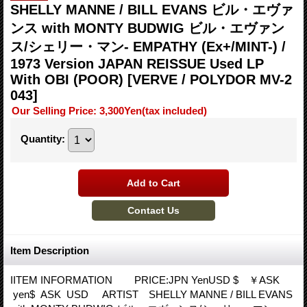
SHELLY MANNE / BILL EVANS ビル・エヴァ
ンス with MONTY BUDWIG ビル・エヴァン
ス/シェリー・マン- EMPATHY (Ex+/MINT-) /
1973 Version JAPAN REISSUE Used LP
With OBI (POOR)
[VERVE / POLYDOR MV-2
043]
Our Selling Price
:
3,300Yen
(tax included)
Quantity
:
Item Description
IITEM INFORMATION PRICE:JPN YenUSD $ ￥ASK
yen$ ASK USD ARTIST SHELLY MANNE / BILL EVANS