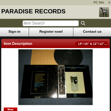
PC Site
PARADISE RECORDS
Sign-in
Register now!
Contact us
Item Description
LP / 10" & 12"/ 12"...