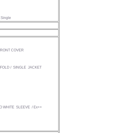
 Single
FRONT COVER
OLD / SINGLE JACKET
 WHITE SLEEVE / Ex++