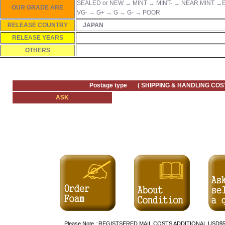
SEALED or NEW → MINT → MINT- → NEAR MINT →E
OUR GRADE ARE
VG- → G+ → G → G- → POOR
RELEASE COUNTRY
JAPAN
RELEASE YEARS
OTHERS
Postage type ( SHIPPING & HANDLING COST
ASK
Please Note : REGISTSERED MAIL COSTS ADDITIONAL US