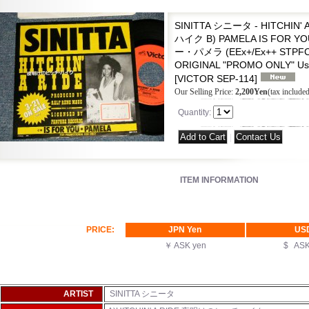
SINITTA シニータ - HITCHIN
ハイク B) PAMELA IS FOR
ー・パメラ (EEx+/Ex++ STPFC)
ORIGINAL "PROMO ONLY" Used
[
VICTOR SEP-114
]
Our Selling Price
:
2,200Yen
(tax included
Quantity
:
|
ITEM INFORMATION
PRICE:
JPN Yen
US
￥ ASK yen
$ AS
ARTIST
SINITTA シニータ