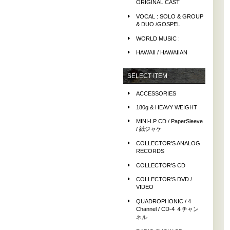
ORIGINAL CAST
VOCAL : SOLO & GROUP
& DUO /GOSPEL
WORLD MUSIC :
HAWAII / HAWAIIAN
SELECT ITEM
ACCESSORIES
180g & HEAVY WEIGHT
MINI-LP CD / PaperSleeve
/ 紙ジャケ
COLLECTOR'S ANALOG
RECORDS
COLLECTOR'S CD
COLLECTOR'S DVD /
VIDEO
QUADROPHONIC / 4
Channel / CD-4 ４チャン
ネル