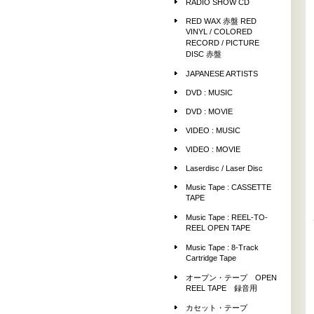
RADIO SHOW CD
RED WAX 赤盤 RED
VINYL / COLORED
RECORD / PICTURE
DISC 赤盤
JAPANESE ARTISTS
DVD : MUSIC
DVD : MOVIE
VIDEO : MUSIC
VIDEO : MOVIE
Laserdisc / Laser Disc
Music Tape : CASSETTE
TAPE
Music Tape : REEL-TO-
REEL OPEN TAPE
Music Tape : 8-Track
Cartridge Tape
オープン・テープ OPEN
REEL TAPE 録音用
カセット・テープ