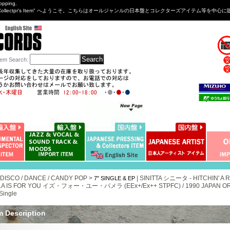
opping.
sng&Collectpr's Item" へようこそ。こちらはオールジャンルの日本盤とコレクターズアイテム等
tem Search
:
 DISCO / DANCE / CANDY POP >
|
SINITTA シニータ - HITCHIN'
7" SINGLE & EP
A IS FOR YOU イズ・フォー・ユー・パメラ (EEx+/Ex++ STPFC) / 1990 JAPAN ORI
Single
m Description