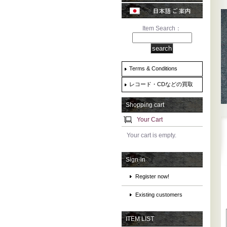
Item Search：
Terms & Conditions
レコード・CDなどの買取
Shopping cart
Your Cart
Your cart is empty.
Sign-in
Register now!
Existing customers
ITEM LIST