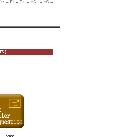
x+ → Ex → Ex- → VG+ → VG →
S )
D$5 Please.