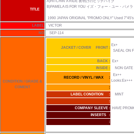
A)
HITCHIN' A RIDE 夜明けのヒッチハイク
B)PAMELA IS FOR YOU イズ・フォー・ユー・パメラ
TITLE
1990 JAPAN ORIGINAL "PROMO ONLY" Used 7"45's
LABEL
VICTOR
NO
SEP-114
Ex+
JACKET / COVER FRONT :
SAEAL ON 
BACK :
Ex+
INSIDE :
NON GATE F
Ex++
RECORD / VINYL / WAX :
Looks:Ex+++
CONDITION / GRADE &
COMENT
:
LABEL CONDITION :
MINT
:
COMPANY SLEEVE :
HAVE PROMO
INSERTS :
: