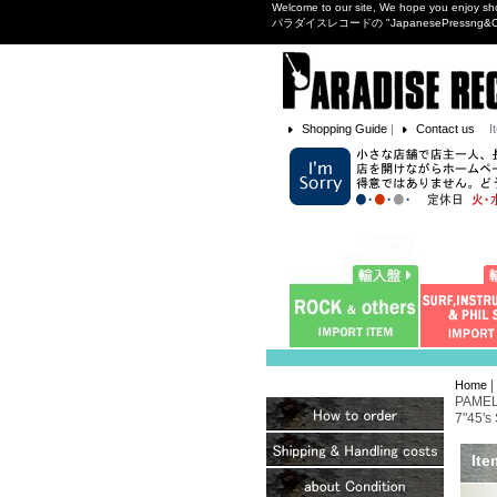
Welcome to our site, We hope you enjoy sh
パラダイスレコードの "JapanesePres
Shopping Guide
|
Contact us
I
|
Home
PAMEL
7"45's 
Ite