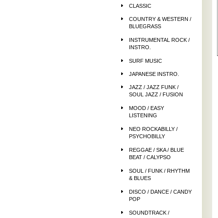
CLASSIC
COUNTRY & WESTERN /
BLUEGRASS
INSTRUMENTAL ROCK /
INSTRO.
SURF MUSIC
JAPANESE INSTRO.
JAZZ / JAZZ FUNK /
SOUL JAZZ / FUSION
MOOD / EASY
LISTENING
NEO ROCKABILLY /
PSYCHOBILLY
REGGAE / SKA / BLUE
BEAT / CALYPSO
SOUL / FUNK / RHYTHM
& BLUES
DISCO / DANCE / CANDY
POP
SOUNDTRACK /