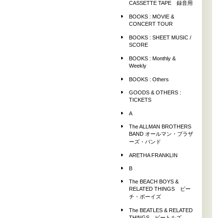
CASSETTE TAPE 録音用
BOOKS : MOVIE &
CONCERT TOUR
BOOKS : SHEET MUSIC /
SCORE
BOOKS : Monthly &
Weekly
BOOKS : Others
GOODS & OTHERS :
TICKETS
A
The ALLMAN BROTHERS
BAND オールマン・ブラザ
ーズ・バンド
ARETHA FRANKLIN
B
The BEACH BOYS &
RELATED THINGS ビー
チ・ボーイズ
The BEATLES & RELATED