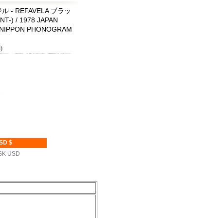
ル - REFAVELA ブラッ
) / 1978 JAPAN
/ NIPPON PHONOGRAM
)
SD $
SK USD