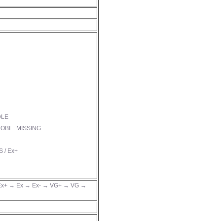
DLE
OBI : MISSING
 / Ex+
x+ → Ex → Ex- → VG+ → VG →