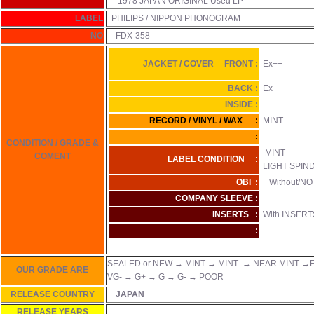
1978 JAPAN ORIGINAL Used LP
LABEL
PHILIPS / NIPPON PHONOGRAM
NO
FDX-358
JACKET / COVER FRONT :
Ex++
BACK :
Ex++
INSIDE :
RECORD / VINYL / WAX :
MINT-
:
CONDITION / GRADE &
MINT-
COMENT
LABEL CONDITION :
LIGHT SPIN
OBI :
Without/NO 
COMPANY SLEEVE :
INSERTS :
With INSERTS
:
SEALED or NEW → MINT → MINT- → NEAR MINT →E
OUR GRADE ARE
VG- → G+ → G → G- → POOR
RELEASE COUNTRY
JAPAN
RELEASE YEARS