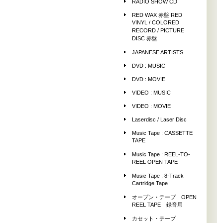
RADIO SHOW CD
RED WAX 赤盤 RED
VINYL / COLORED
RECORD / PICTURE
DISC 赤盤
JAPANESE ARTISTS
DVD : MUSIC
DVD : MOVIE
VIDEO : MUSIC
VIDEO : MOVIE
Laserdisc / Laser Disc
Music Tape : CASSETTE
TAPE
Music Tape : REEL-TO-
REEL OPEN TAPE
Music Tape : 8-Track
Cartridge Tape
オープン・テープ OPEN
REEL TAPE 録音用
カセット・テープ