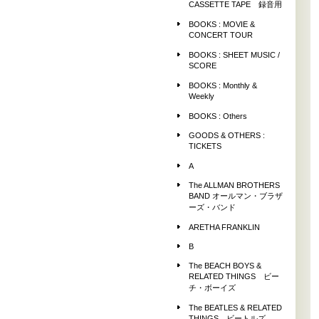
CASSETTE TAPE 録音用
BOOKS : MOVIE &
CONCERT TOUR
BOOKS : SHEET MUSIC /
SCORE
BOOKS : Monthly &
Weekly
BOOKS : Others
GOODS & OTHERS :
TICKETS
A
The ALLMAN BROTHERS
BAND オールマン・ブラザ
ーズ・バンド
ARETHA FRANKLIN
B
The BEACH BOYS &
RELATED THINGS ビー
チ・ボーイズ
The BEATLES & RELATED