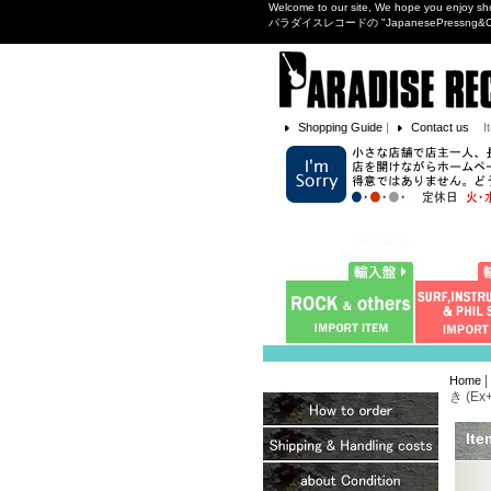
Welcome to our site, We hope you enjoy sh
パラダイスレコードの "JapanesePres
Shopping Guide
|
Contact us
I
|
Home
き (Ex+
Ite