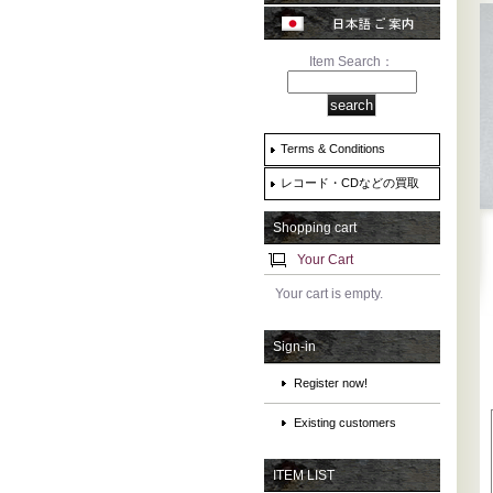
Item Search：
Terms & Conditions
レコード・CDなどの買取
Shopping cart
Your Cart
Your cart is empty.
Sign-in
Register now!
Existing customers
ITEM LIST