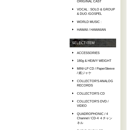
ORIGINAL CAST
VOCAL : SOLO & GROUP
& DUO /GOSPEL
WORLD MUSIC :
HAWAII / HAWAIIAN
SELECT ITEM
ACCESSORIES
180g & HEAVY WEIGHT
MINI-LP CD / PaperSleeve
/ 紙ジャケ
COLLECTOR'S ANALOG
RECORDS
COLLECTOR'S CD
COLLECTOR'S DVD /
VIDEO
QUADROPHONIC / 4
Channel / CD-4 ４チャン
ネル