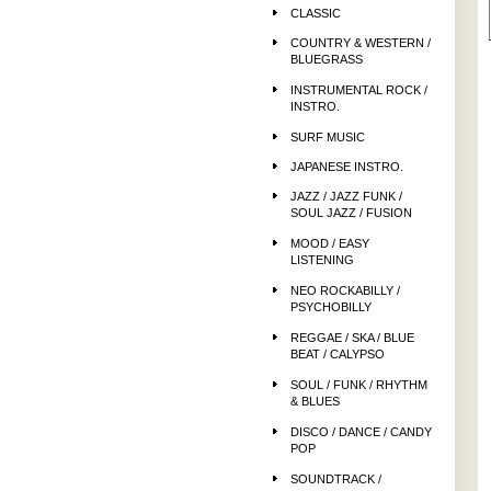
CLASSIC
COUNTRY & WESTERN /
BLUEGRASS
INSTRUMENTAL ROCK /
INSTRO.
SURF MUSIC
JAPANESE INSTRO.
JAZZ / JAZZ FUNK /
SOUL JAZZ / FUSION
MOOD / EASY
LISTENING
NEO ROCKABILLY /
PSYCHOBILLY
REGGAE / SKA / BLUE
BEAT / CALYPSO
SOUL / FUNK / RHYTHM
& BLUES
DISCO / DANCE / CANDY
POP
SOUNDTRACK /