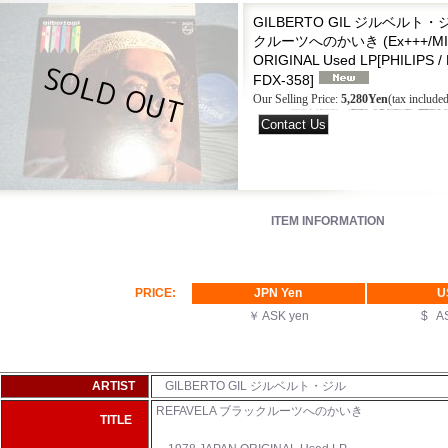
GILBERTO GIL ジルベルト・ジ
クルーツへのかいき (Ex+++/MINT-
ORIGINAL Used LP
[
PHILIPS 
FDX-358
]
Our Selling Price
:
5,280Yen
(tax included
ITEM INFORMATION
PRICE:
JPN Yen
U
￥ ASK yen
$ A
ARTIST
GILBERTO GIL ジルベルト・ジル
REFAVELA ブラックルーツへのかいき
TITLE