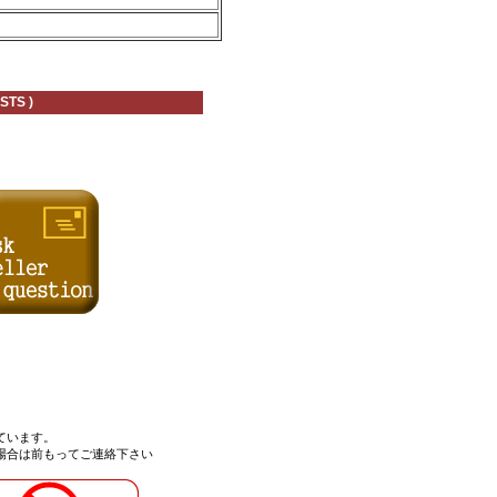
STS )
ています。
場合は
前もってご連絡
下さい