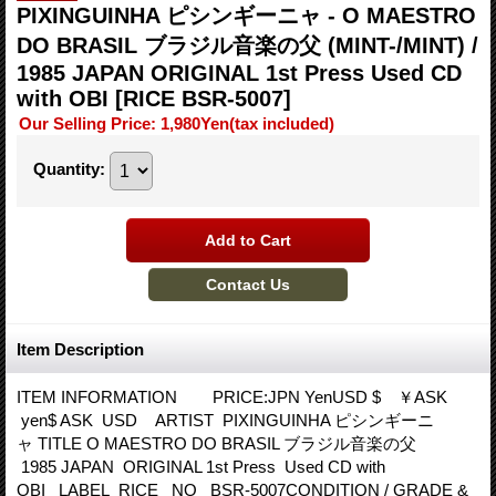
PIXINGUINHA ピシンギーニャ - O MAESTRO
DO BRASIL ブラジル音楽の父 (MINT-/MINT) /
1985 JAPAN ORIGINAL 1st Press Used CD
with OBI
[RICE BSR-5007]
Our Selling Price
:
1,980Yen
(tax included)
Quantity
:
Item Description
ITEM INFORMATION PRICE:JPN YenUSD $ ￥ASK
yen$ ASK USD ARTIST PIXINGUINHA ピシンギーニ
ャ TITLE O MAESTRO DO BRASIL ブラジル音楽の父
1985 JAPAN ORIGINAL 1st Press Used CD with
OBI LABEL RICE NO BSR-5007CONDITION / GRADE &