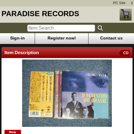
PC Site
PARADISE RECORDS
Sign-in
Register now!
Contact us
Item Description
CD