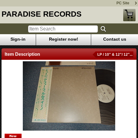
PC Site
PARADISE RECORDS
Sign-in
Register now!
Contact us
Item Description
LP / 10" & 12"/ 12"...