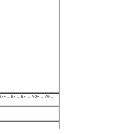
Ex+ → Ex → Ex- → VG+ → VG →