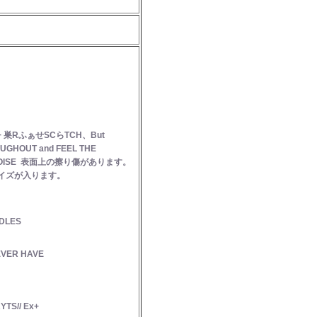
VG++ 巣RふぁせSCらTCH、But
UGHOUT and FEEL THE
 NOISE 表面上の擦り傷があります。
イズが入ります。
NDLES
EVER HAVE
TS// Ex+