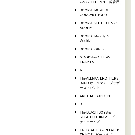
CASSETTE TAPE 録音用
BOOKS : MOVIE &
CONCERT TOUR
BOOKS : SHEET MUSIC /
SCORE
BOOKS : Monthly &
Weekly
BOOKS : Others
GOODS & OTHERS :
TICKETS
A
The ALLMAN BROTHERS
BAND オールマン・ブラザ
ーズ・バンド
ARETHA FRANKLIN
B
The BEACH BOYS &
RELATED THINGS ビー
チ・ボーイズ
The BEATLES & RELATED