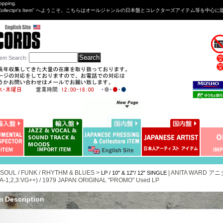
opping.
sng&Collectpr's Item" へようこそ。こちらはオールジャンルの日本盤とコレクターズアイテム等
tem Search
:
 SOUL / FUNK / RHYTHM & BLUES >
|
ANITA WARD ア
LP / 10" & 12"/ 12" SINGLE
 A-1,2,3:VG++) / 1979 JAPAN ORIGINAL "PROMO" Used LP
m Description