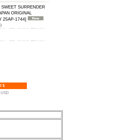
 SWEET SURRENDER
 JAPAN ORIGINAL
 25AP-1744
]
)
D $
K USD