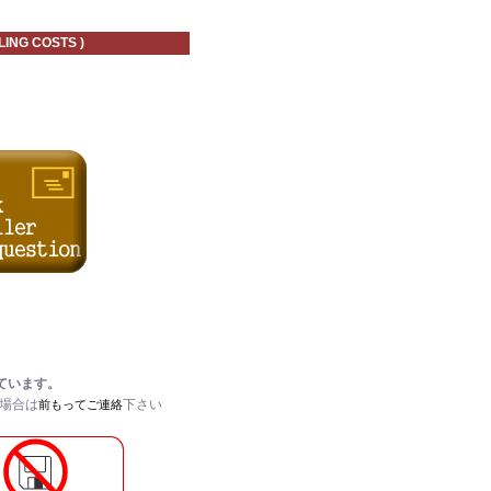
 COSTS )
ています。
い場合は
下さい
前もってご連絡