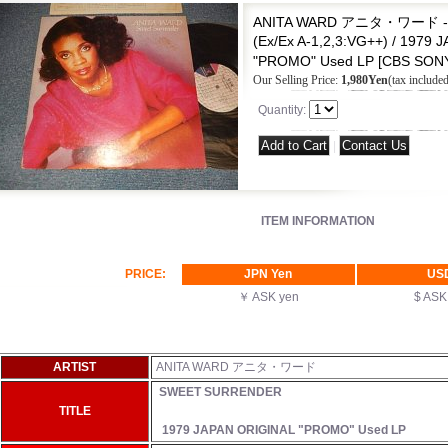
ANITA WARD アニタ・ワード -
(Ex/Ex A-1,2,3:VG++) / 1979
"PROMO" Used LP
[
CBS SONY
Our Selling Price
:
1,980Yen
(tax included
Quantity
:
|
ITEM INFORMATION
PRICE:
JPN Yen
US
￥ ASK yen
$ AS
ARTIST
ANITA WARD アニタ・ワード
SWEET SURRENDER
TITLE
1979 JAPAN ORIGINAL "PROMO" Used LP