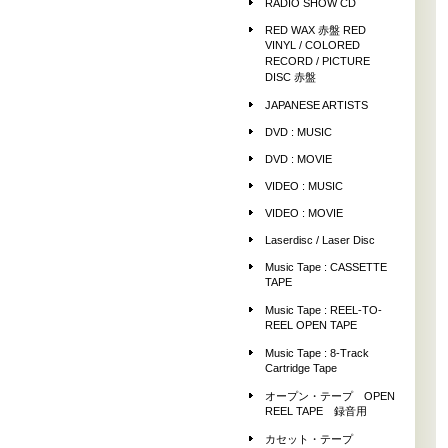
RADIO SHOW CD
RED WAX 赤盤 RED
VINYL / COLORED
RECORD / PICTURE
DISC 赤盤
JAPANESE ARTISTS
DVD : MUSIC
DVD : MOVIE
VIDEO : MUSIC
VIDEO : MOVIE
Laserdisc / Laser Disc
Music Tape : CASSETTE
TAPE
Music Tape : REEL-TO-
REEL OPEN TAPE
Music Tape : 8-Track
Cartridge Tape
オープン・テープ OPEN
REEL TAPE 録音用
カセット・テープ