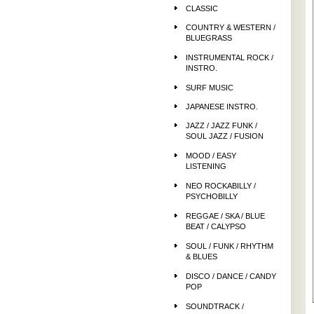
CLASSIC
COUNTRY & WESTERN /
BLUEGRASS
INSTRUMENTAL ROCK /
INSTRO.
SURF MUSIC
JAPANESE INSTRO.
JAZZ / JAZZ FUNK /
SOUL JAZZ / FUSION
MOOD / EASY
LISTENING
NEO ROCKABILLY /
PSYCHOBILLY
REGGAE / SKA / BLUE
BEAT / CALYPSO
SOUL / FUNK / RHYTHM
& BLUES
DISCO / DANCE / CANDY
POP
SOUNDTRACK /