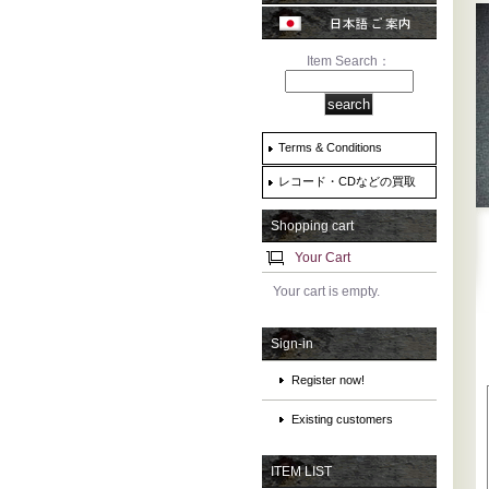
Item Search：
Terms & Conditions
レコード・CDなどの買取
Shopping cart
Your Cart
Your cart is empty.
Sign-in
Register now!
Existing customers
ITEM LIST