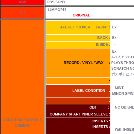
LABEL
CBS SONY
25AP-1744
NO
ORIGINAL
JACKET / COVER FRONT :
Ex
BACK :
Ex
INSIDE :
-
Ex
A-1,2,3: 
RECORD / VINYL / WAX :
PLAYS THRO
SCRATCH
ポチポチとノ
:
MINT-
LABEL CONDITION :
MINOR SPI
:
OBI ：
NO OBI /N
COMPANY or ART INNER SLEEVE :
CONDITION / GRADE &
INSERTS :
COMENT
INSERTS :
With INSERY