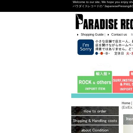
Welcome to our site, We hope you enjoy sh
パラダイスレコードの "JapanesePres
Shopping Guide
|
Contact us
I
|
Home
(Ex/Ex
Ite