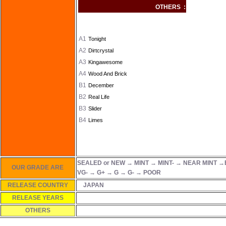
OTHERS :
Tracklist
Show Credits
A1
Tonight
A2
Dirtcrystal
A3
Kingawesome
A4
Wood And Brick
B1
December
B2
Real Life
B3
Slider
B4
Limes
SEALED or NEW → MINT → MINT- → NEAR MINT →
OUR GRADE ARE
VG- → G+ → G → G- → POOR
RELEASE COUNTRY
JAPAN
RELEASE YEARS
OTHERS