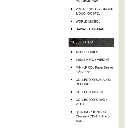
ORIGINAL CAST
VOCAL : SOLO & GROUP
& DUO /GOSPEL
WORLD MUSIC :
HAWAII / HAWAIIAN
SELECT ITEM
ACCESSORIES
180g & HEAVY WEIGHT
MINI-LP CD / PaperSleeve
/ 紙ジャケ
COLLECTOR'S ANALOG
RECORDS
COLLECTOR'S CD
COLLECTOR'S DVD /
VIDEO
QUADROPHONIC / 4
Channel / CD-4 ４チャン
ネル