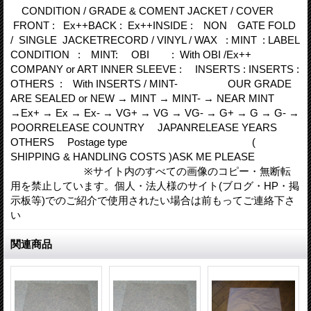
CONDITION / GRADE & COMENT JACKET / COVER
FRONT : Ex++BACK : Ex++INSIDE : NON GATE FOLD
/ SINGLE JACKETRECORD / VINYL / WAX : MINT : LABEL
CONDITION : MINT: OBI : With OBI /Ex++
COMPANY or ART INNER SLEEVE : INSERTS : INSERTS :
OTHERS : With INSERTS / MINT- OUR GRADE
ARE SEALED or NEW → MINT → MINT- → NEAR MINT
→Ex+ → Ex → Ex- → VG+ → VG → VG- → G+ → G → G- →
POORRELEASE COUNTRY JAPANRELEASE YEARS
OTHERS Postage type (
SHIPPING & HANDLING COSTS )ASK ME PLEASE
※サイト内のすべての画像のコピー・無断転
用を禁止しています。個人・法人様のサイト(ブログ・HP・掲
示板等)でのご紹介で使用されたい場合は前もってご連絡下さ
い
関連商品