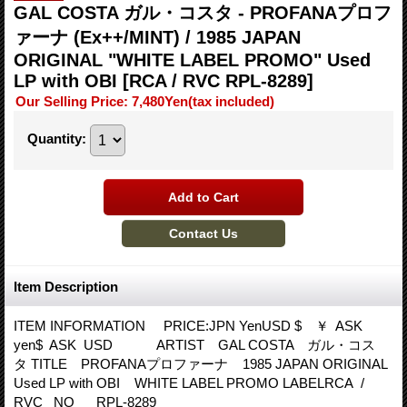
GAL COSTA ガル・コスタ - PROFANAプロフ
ァーナ (Ex++/MINT) / 1985 JAPAN
ORIGINAL "WHITE LABEL PROMO" Used
LP with OBI
[RCA / RVC RPL-8289]
Our Selling Price
:
7,480Yen
(tax included)
Quantity
:
Item Description
ITEM INFORMATION PRICE:JPN YenUSD $ ￥ ASK
yen$ ASK USD ARTIST GAL COSTA ガル・コス
タ TITLE PROFANAプロファーナ 1985 JAPAN ORIGINAL
Used LP with OBI WHITE LABEL PROMO LABELRCA /
RVC NO RPL-8289