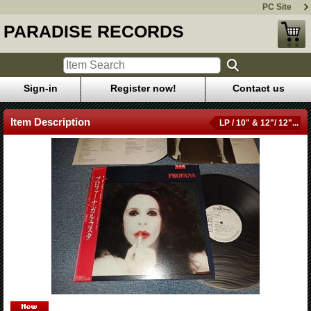
PC Site
PARADISE RECORDS
Sign-in
Register now!
Contact us
Item Description
LP / 10" & 12"/ 12"...