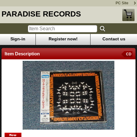
PC Site
PARADISE RECORDS
Sign-in
Register now!
Contact us
Item Description
CD