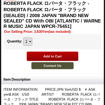
ROBERTA FLACK ロバータ・フラック -
ROBERTA FLACK ロバータ・フラック
(SEALED) / 2008 JAPAN "BRAND NEW
SEALED" CD With OBI
[ATLANTIC / WARNE
R MUSIC JAPAN WPCR-75451]
Our Selling Price
:
3,630Yen
(tax included)
Quantity
:
Item Description
ITEM INFORMATION PRICE:JPN YenUSD $ ￥ ASK
yen$ ASK USD ARTIST ROBERTA FLACK ロバ
ータ・フラック TITLE ROBERTA FLACK ロバータ・フ
ラック 2008 JAPAN "BRAND NEW SEALED" CD With