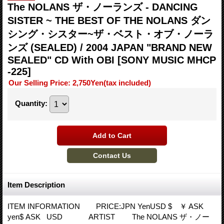
The NOLANS ザ・ノーランズ - DANCING
SISTER ~ THE BEST OF THE NOLANS ダン
シング・シスター~ザ・ベスト・オブ・ノーラ
ンズ (SEALED) / 2004 JAPAN "BRAND NEW
SEALED" CD With OBI
[SONY MUSIC MHCP
-225]
Our Selling Price
:
2,750Yen
(tax included)
Quantity
:
Item Description
ITEM INFORMATION PRICE:JPN YenUSD $ ￥ ASK
yen$ ASK USD ARTIST The NOLANS ザ・ノー