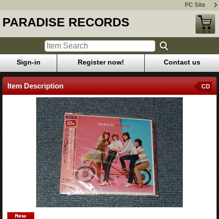
PC Site
PARADISE RECORDS
Sign-in
Register now!
Contact us
Item Description
CD