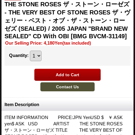
THE STONE ROSES ザ・ストーン・ローゼズ
- THE VERY BEST OF STONE ROSES ザ・ヴ
ェリー・ベスト・オブ・ザ・ストーン・ロー
ゼズ (SEALED) / 2005 JAPAN "BRAND NEW
SEALED" CD With OBI
[BMG BVCM-31149]
Our Selling Price
:
4,180Yen
(tax included)
Quantity
:
Item Description
ITEM INFORMATION PRICE:JPN YenUSD $ ￥ ASK
yen$ ASK USD ARTIST THE STONE ROSES
ザ・ストーン・ローゼズ TITLE THE VERY BEST OF