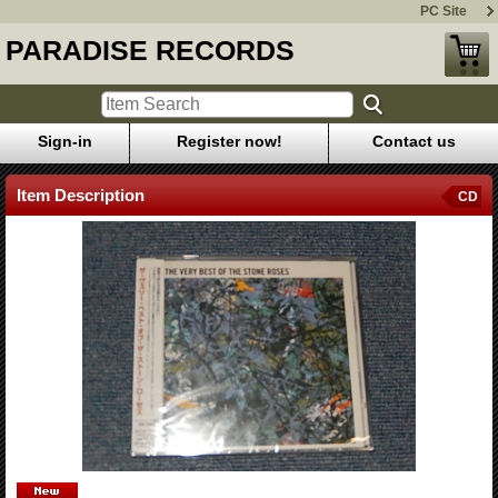
PC Site
PARADISE RECORDS
Sign-in
Register now!
Contact us
Item Description
CD