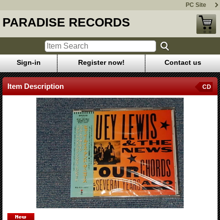
PC Site
PARADISE RECORDS
Sign-in
Register now!
Contact us
Item Description
CD