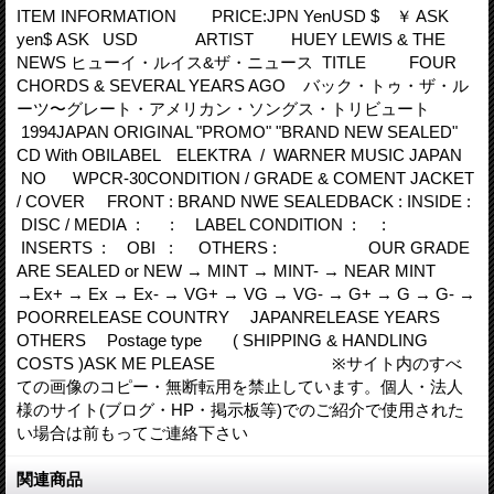
ITEM INFORMATION PRICE:JPN YenUSD $ ￥ ASK
yen$ ASK USD ARTIST HUEY LEWIS & THE
NEWS ヒューイ・ルイス&ザ・ニュース TITLE FOUR
CHORDS & SEVERAL YEARS AGO バック・トゥ・ザ・ル
ーツ〜グレート・アメリカン・ソングス・トリビュート
1994JAPAN ORIGINAL "PROMO" "BRAND NEW SEALED"
CD With OBILABEL ELEKTRA / WARNER MUSIC JAPAN
NO WPCR-30CONDITION / GRADE & COMENT JACKET
/ COVER FRONT : BRAND NWE SEALEDBACK : INSIDE :
DISC / MEDIA : : LABEL CONDITION : :
INSERTS : OBI : OTHERS : OUR GRADE
ARE SEALED or NEW → MINT → MINT- → NEAR MINT
→Ex+ → Ex → Ex- → VG+ → VG → VG- → G+ → G → G- →
POORRELEASE COUNTRY JAPANRELEASE YEARS
OTHERS Postage type ( SHIPPING & HANDLING
COSTS )ASK ME PLEASE ※サイト内のすべ
ての画像のコピー・無断転用を禁止しています。個人・法人
様のサイト(ブログ・HP・掲示板等)でのご紹介で使用された
い場合は前もってご連絡下さい
関連商品