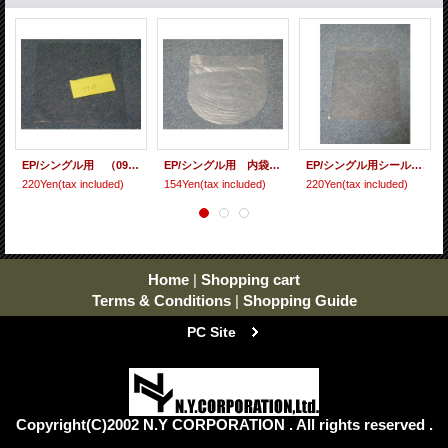
EP/シングル用 （09ビニール） 10枚セット[care-53]
EP/シングル用 内袋（丸底 保護袋) 10枚セット[care-51]
EP/シングル用シールド（フタノリ） 10枚セット[care-57]
220Yen
(tax included)
154Yen
(tax included)
220Yen
(tax included)
Home
|
Shopping cart
Terms & Conditions
|
Shopping Guide
PC Site
Copyright(C)2002 N.Y CORPORATION . All rights reserved .