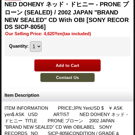
NED DOHENY ネッド・ドヒニー - PRONE プ
ローン (SEALED) / 2002 JAPAN "BRAND
NEW SEALED" CD With OBI
[SONY RECOR
DS SICP-8056]
Our Selling Price
:
4,620Yen
(tax included)
Quantity
:
Item Description
ITEM INFORMATION PRICE:JPN YenUSD $ ￥ ASK
yen$ ASK USD ARTIST NED DOHENY ネッド・
ドヒニー TITLE PRONE プローン 2002 JAPAN
"BRAND NEW SEALED" CD With OBILABEL SONY
RECORDS NO SICP-8056CONDITION / GRADE &