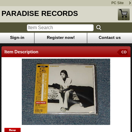
PC Site
PARADISE RECORDS
Sign-in
Register now!
Contact us
Item Description
CD