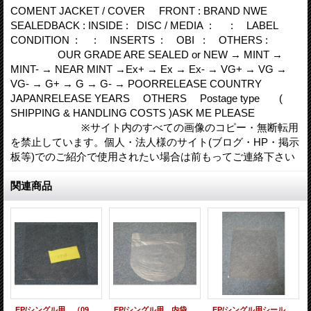
COMENT JACKET / COVER FRONT : BRAND NWE
SEALEDBACK : INSIDE : DISC / MEDIA : : LABEL
CONDITION : : INSERTS : OBI : OTHERS :
OUR GRADE ARE SEALED or NEW → MINT →
MINT- → NEAR MINT →Ex+ → Ex → Ex- → VG+ → VG →
VG- → G+ → G → G- → POORRELEASE COUNTRY
JAPANRELEASE YEARS OTHERS Postage type (
SHIPPING & HANDLING COSTS )ASK ME PLEASE
※サイト内のすべての画像のコピー・無断転用
を禁止しています。個人・法人様のサイト(ブログ・HP・掲示
板等)でのご紹介で使用されたい場合は前もってご連絡下さい
関連商品
EP/シングル用 （09ビニール） 10枚セット[care-53]
EP/シングル用 内袋（丸底 保護袋) 10枚セット[care-51]
EP/シングル用シールド（フタノリ） 10枚セット[care-57]