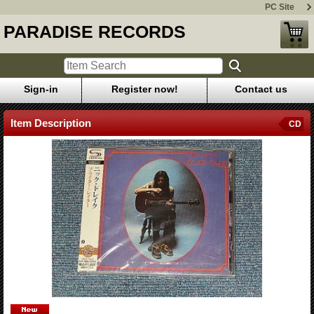
PC Site
PARADISE RECORDS
Sign-in
Register now!
Contact us
Item Description
CD