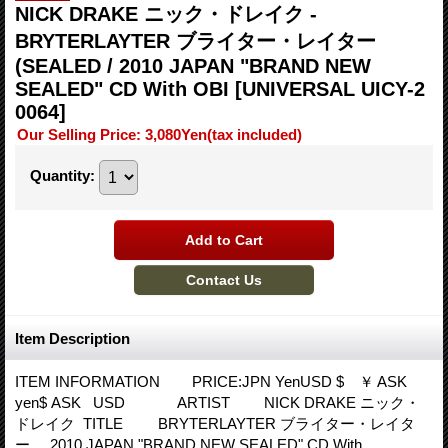
NICK DRAKE ニック・ドレイク -
BRYTERLAYTER ブライター・レイター
(SEALED / 2010 JAPAN "BRAND NEW
SEALED" CD With OBI
[UNIVERSAL UICY-2
0064]
Our Selling Price
:
3,080Yen
(tax included)
Quantity
:
Item Description
ITEM INFORMATION PRICE:JPN YenUSD $ ￥ ASK
yen$ ASK USD ARTIST NICK DRAKE ニック・
ドレイク TITLE BRYTERLAYTER ブライター・レイタ
ー 2010 JAPAN "BRAND NEW SEALED" CD With