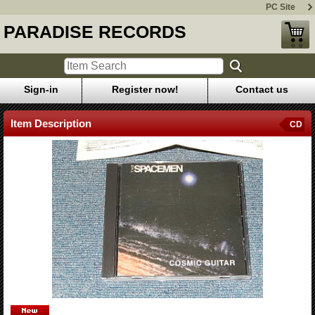
PC Site
PARADISE RECORDS
Sign-in
Register now!
Contact us
Item Description
CD