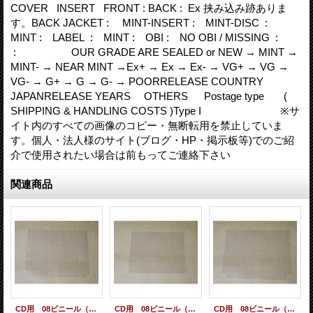
COVER INSERT FRONT : BACK : Ex 挟み込み跡ありま
す。BACK JACKET : MINT-INSERT : MINT-DISC :
MINT : LABEL : MINT : OBI : NO OBI / MISSING :
: OUR GRADE ARE SEALED or NEW → MINT →
MINT- → NEAR MINT →Ex+ → Ex → Ex- → VG+ → VG →
VG- → G+ → G → G- → POORRELEASE COUNTRY
JAPANRELEASE YEARS OTHERS Postage type (
SHIPPING & HANDLING COSTS )Type I ※サ
イト内のすべての画像のコピー・無断転用を禁止していま
す。個人・法人様のサイト(ブログ・HP・掲示板等)でのご紹
介で使用されたい場合は前もってご連絡下さい
関連商品
CD用 08ビニール（レギュラーサイズ） 10枚セット[care-70 ]
CD用 08ビニール（マキシ用/スリムサイズ） 10枚セット[care-72 ]
CD用 08ビニール（中厚用サイズ） 10枚セット[care-74 ]