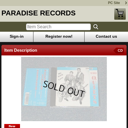
PC Site
PARADISE RECORDS
Sign-in
Register now!
Contact us
Item Description
CD