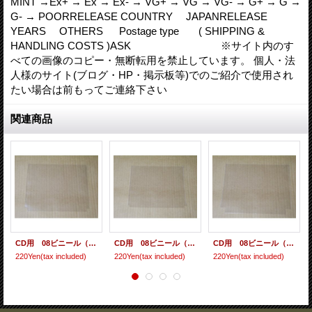
MINT →Ex+ → Ex → Ex- → VG+ → VG → VG- → G+ → G →
G- → POORRELEASE COUNTRY JAPANRELEASE
YEARS OTHERS Postage type ( SHIPPING &
HANDLING COSTS )ASK ※サイト内のす
べての画像のコピー・無断転用を禁止しています。 個人・法
人様のサイト(ブログ・HP・掲示板等)でのご紹介で使用され
たい場合は前もってご連絡下さい
関連商品
CD用 08ビニール（レギュラーサイズ） 10枚セット[care-70 ]
CD用 08ビニール（マキシ用/スリムサイズ） 10枚セット[care-72 ]
CD用 08ビニール（中厚用サイズ） 10枚セット[care-74 ]
220Yen
(tax included)
220Yen
(tax included)
220Yen
(tax included)