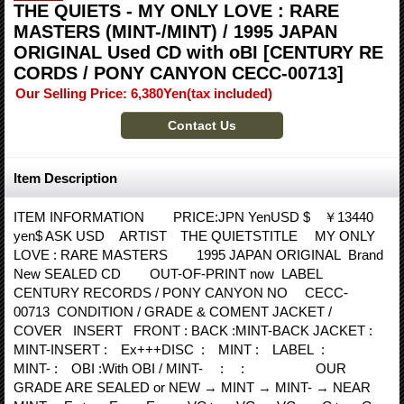
THE QUIETS - MY ONLY LOVE : RARE
MASTERS (MINT-/MINT) / 1995 JAPAN
ORIGINAL Used CD with oBI
[CENTURY RE
CORDS / PONY CANYON CECC-00713]
Our Selling Price
:
6,380Yen
(tax included)
Item Description
ITEM INFORMATION PRICE:JPN YenUSD $ ￥13440
yen$ ASK USD ARTIST THE QUIETSTITLE MY ONLY
LOVE : RARE MASTERS 1995 JAPAN ORIGINAL Brand
New SEALED CD OUT-OF-PRINT now LABEL
CENTURY RECORDS / PONY CANYON NO CECC-
00713 CONDITION / GRADE & COMENT JACKET /
COVER INSERT FRONT : BACK :MINT-BACK JACKET :
MINT-INSERT : Ex+++DISC : MINT : LABEL :
MINT- : OBI :With OBI / MINT- : : OUR
GRADE ARE SEALED or NEW → MINT → MINT- → NEAR