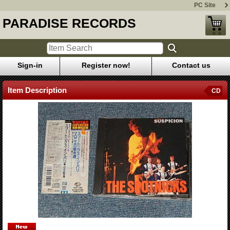
PC Site
PARADISE RECORDS
Sign-in
Register now!
Contact us
Item Description
CD