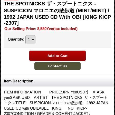
THE SPOTNICKS ザ・スプートニクス -
SUSPICION マロニエの散歩道 (MINT/MINT) /
1992 JAPAN USED CD With OBI
[KING KICP
-2307]
Our Selling Price
:
8,580Yen
(tax included)
Quantity
:
Item Description
ITEM INFORMATION PRICE:JPN YenUSD $ ￥ ASK
yen$ ASK USD ARTIST THE SPOTNICKS ザ・スプート
ニクスTITLE SUSPICION マロニエの散歩道 1992 JAPAN
USED CD with OBILABEL KING NO KICP-
2307CONDITION / GRADE & COMENT JACKET /