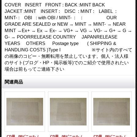
COVER INSERT FRONT : BACK :MINT BACK
JACKET :MINT INSERT : DISC : MINT : LABEL :
MINT- : OBI : with OBI / MINT- : : OUR
GRADE ARE SEALED or NEW → MINT → MINT- → NEAR
MINT →Ex+ → Ex → Ex- → VG+ → VG → VG- → G+ → G →
G- → POORRELEASE COUNTRY JAPANRELEASE
YEARS OTHERS Postage type ( SHIPPING &
HANDLING COSTS )Type I ※サイト内のすべて
の画像のコピー・無断転用を禁止しています。個人・法人様
のサイト(ブログ・HP・掲示板等)でのご紹介で使用されたい
場合は前もってご連絡下さい
関連商品
CD用 08ビニール（レギュラーサイズ） 10枚セット[care-70 ]
CD用 08ビニール（マキシ用/スリムサイズ） 10枚セット[care-72 ]
CD用 08ビニール（中厚用サイズ） 10枚セット[care-74 ]