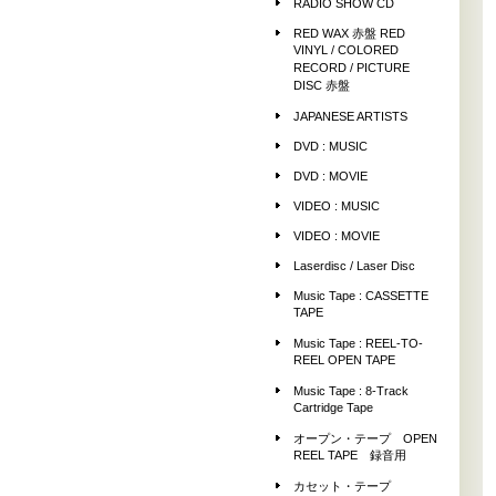
RADIO SHOW CD
RED WAX 赤盤 RED
VINYL / COLORED
RECORD / PICTURE
DISC 赤盤
JAPANESE ARTISTS
DVD : MUSIC
DVD : MOVIE
VIDEO : MUSIC
VIDEO : MOVIE
Laserdisc / Laser Disc
Music Tape : CASSETTE
TAPE
Music Tape : REEL-TO-
REEL OPEN TAPE
Music Tape : 8-Track
Cartridge Tape
オープン・テープ OPEN
REEL TAPE 録音用
カセット・テープ