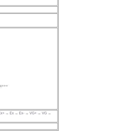
Ex+++
x+ → Ex → Ex- → VG+ → VG →