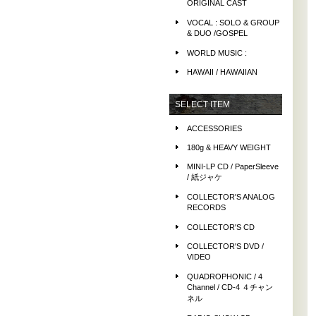
ORIGINAL CAST
VOCAL : SOLO & GROUP
& DUO /GOSPEL
WORLD MUSIC :
HAWAII / HAWAIIAN
SELECT ITEM
ACCESSORIES
180g & HEAVY WEIGHT
MINI-LP CD / PaperSleeve
/ 紙ジャケ
COLLECTOR'S ANALOG
RECORDS
COLLECTOR'S CD
COLLECTOR'S DVD /
VIDEO
QUADROPHONIC / 4
Channel / CD-4 ４チャン
ネル