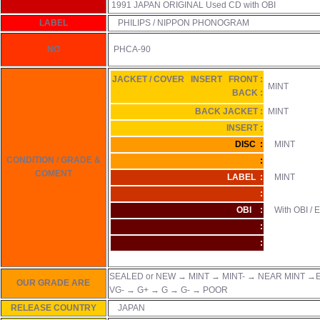
1991 JAPAN ORIGINAL Used CD with OBI
LABEL
PHILIPS / NIPPON PHONOGRAM
NO
PHCA-90
JACKET / COVER INSERT FRONT :
MINT
BACK :
BACK JACKET :
MINT
INSERT :
DISC :
MINT
CONDITION / GRADE &
:
COMENT
LABEL :
MINT
:
OBI :
With OBI / 
:
:
SEALED or NEW → MINT → MINT- → NEAR MINT →E
OUR GRADE ARE
VG- → G+ → G → G- → POOR
RELEASE COUNTRY
JAPAN