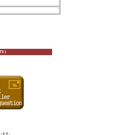
S )
います。