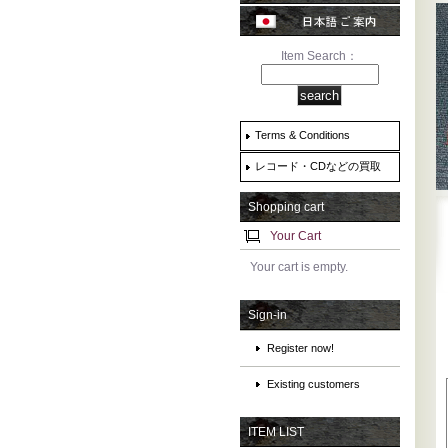
Item Search：
Terms & Conditions
レコード・CDなどの買取
Shopping cart
Your Cart
Your cart is empty.
Sign-in
Register now!
Existing customers
ITEM LIST