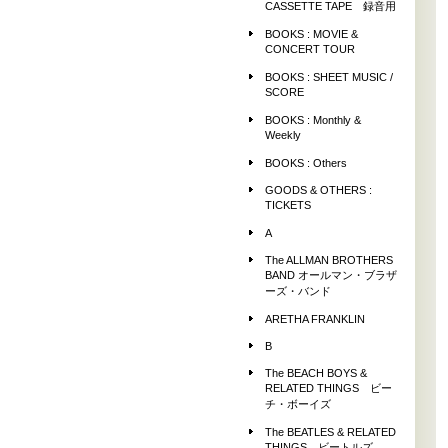
CASSETTE TAPE 録音用
BOOKS : MOVIE &
CONCERT TOUR
BOOKS : SHEET MUSIC /
SCORE
BOOKS : Monthly &
Weekly
BOOKS : Others
GOODS & OTHERS :
TICKETS
A
The ALLMAN BROTHERS
BAND オールマン・ブラザ
ーズ・バンド
ARETHA FRANKLIN
B
The BEACH BOYS &
RELATED THINGS ビー
チ・ボーイズ
The BEATLES & RELATED