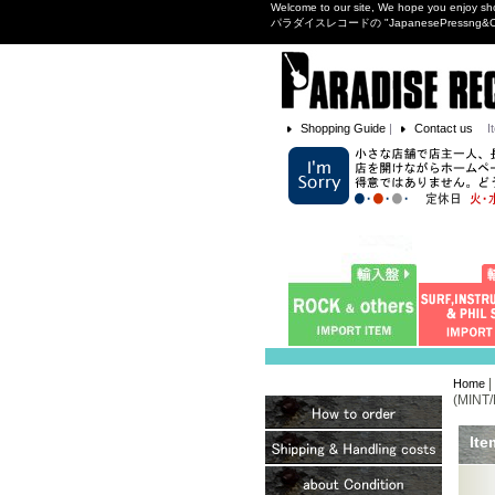
Welcome to our site, We hope you enjoy sh
パラダイスレコードの "JapanesePres
Shopping Guide
|
Contact us
I
|
Home
(MINT/
Ite