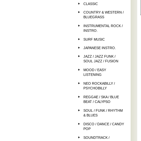
CLASSIC
COUNTRY & WESTERN /
BLUEGRASS
INSTRUMENTAL ROCK /
INSTRO.
SURF MUSIC
JAPANESE INSTRO.
JAZZ / JAZZ FUNK /
SOUL JAZZ / FUSION
MOOD / EASY
LISTENING
NEO ROCKABILLY /
PSYCHOBILLY
REGGAE / SKA / BLUE
BEAT / CALYPSO
SOUL / FUNK / RHYTHM
& BLUES
DISCO / DANCE / CANDY
POP
SOUNDTRACK /