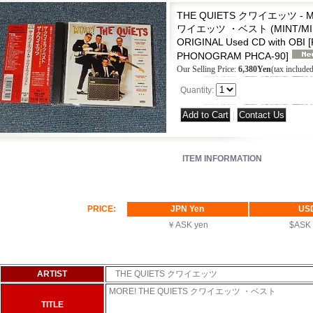
THE QUIETS クワイエッツ - MO
ワイエッツ ・ベスト (MINT/MINT)
ORIGINAL Used CD with OBI
[
PHONOGRAM PHCA-90
]
Our Selling Price
:
6,380Yen
(tax included
Quantity
:
|
ITEM INFORMATION
PRICE:
JPN Yen
US
￥ASK yen
$ASK
ARTIST
THE QUIETS クワイエッツ
MORE! THE QUIETS クワイエッツ ・ベスト
TITLE