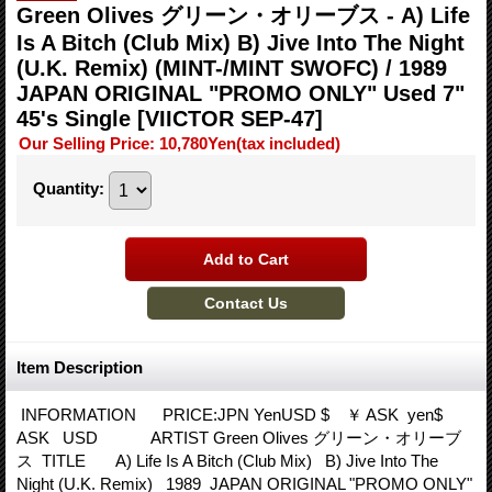
Green Olives グリーン・オリーブス - A) Life
Is A Bitch (Club Mix) B) Jive Into The Night
(U.K. Remix) (MINT-/MINT SWOFC) / 1989
JAPAN ORIGINAL "PROMO ONLY" Used 7"
45's Single
[VIICTOR SEP-47]
Our Selling Price
:
10,780Yen
(tax included)
Quantity
:
Item Description
INFORMATION PRICE:JPN YenUSD $ ￥ ASK yen$
ASK USD ARTIST Green Olives グリーン・オリーブ
ス TITLE A) Life Is A Bitch (Club Mix) B) Jive Into The
Night (U.K. Remix) 1989 JAPAN ORIGINAL "PROMO ONLY"