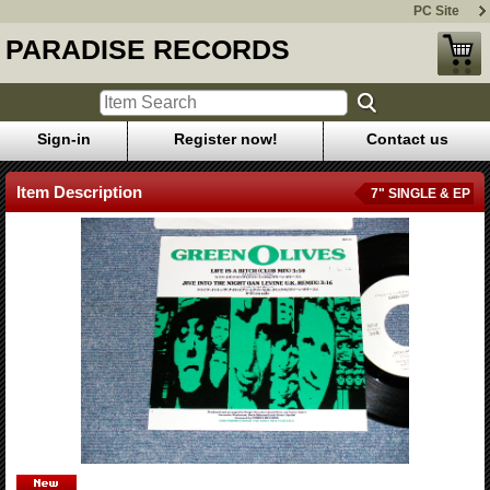
PC Site
PARADISE RECORDS
Sign-in
Register now!
Contact us
Item Description
7" SINGLE & EP