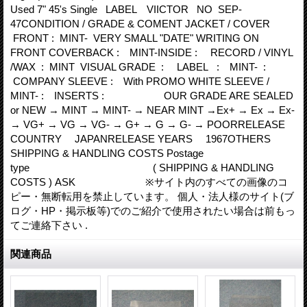
Used 7" 45's Single LABEL VIICTOR NO SEP-
47CONDITION / GRADE & COMENT JACKET / COVER
FRONT : MINT- VERY SMALL "DATE" WRITING ON
FRONT COVERBACK : MINT-INSIDE : RECORD / VINYL
/WAX : MINT VISUAL GRADE : LABEL : MINT- :
COMPANY SLEEVE : With PROMO WHITE SLEEVE /
MINT- : INSERTS : OUR GRADE ARE SEALED
or NEW → MINT → MINT- → NEAR MINT →Ex+ → Ex → Ex-
→ VG+ → VG → VG- → G+ → G → G- → POORRELEASE
COUNTRY JAPANRELEASE YEARS 1967OTHERS
SHIPPING & HANDLING COSTS Postage
type ( SHIPPING & HANDLING
COSTS ) ASK ※サイト内のすべての画像のコ
ピー・無断転用を禁止しています。 個人・法人様のサイト(ブ
ログ・HP・掲示板等)でのご紹介で使用されたい場合は前もっ
てご連絡下さい .
関連商品