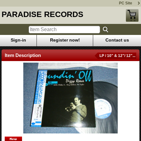
PC Site
PARADISE RECORDS
Sign-in
Register now!
Contact us
Item Description
LP / 10" & 12"/ 12"...