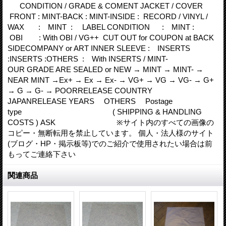
CONDITION / GRADE & COMENT JACKET / COVER
FRONT : MINT-BACK : MINT-INSIDE : RECORD / VINYL /
WAX : MINT : LABEL CONDITION : MINT :
OBI : With OBI / VG++ CUT OUT for COUPON at BACK
SIDECOMPANY or ART INNER SLEEVE : INSERTS
:INSERTS :OTHERS : With INSERTS / MINT-
OUR GRADE ARE SEALED or NEW → MINT → MINT- →
NEAR MINT →Ex+ → Ex → Ex- → VG+ → VG → VG- → G+
→ G → G- → POORRELEASE COUNTRY
JAPANRELEASE YEARS OTHERS Postage
type ( SHIPPING & HANDLING
COSTS ) ASK ※サイト内のすべての画像の
コピー・無断転用を禁止しています。 個人・法人様のサイト
(ブログ・HP・掲示板等)でのご紹介で使用されたい場合は前
もってご連絡下さい
関連商品