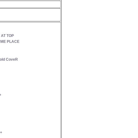
 AT TOP
AME PLACE
old CoveR
+
++