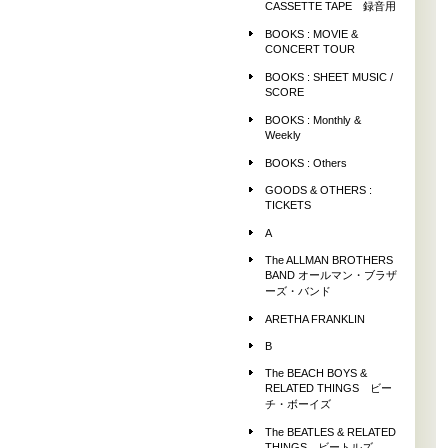
CASSETTE TAPE 録音用
BOOKS : MOVIE &
CONCERT TOUR
BOOKS : SHEET MUSIC /
SCORE
BOOKS : Monthly &
Weekly
BOOKS : Others
GOODS & OTHERS :
TICKETS
A
The ALLMAN BROTHERS
BAND オールマン・ブラザ
ーズ・バンド
ARETHA FRANKLIN
B
The BEACH BOYS &
RELATED THINGS ビー
チ・ボーイズ
The BEATLES & RELATED