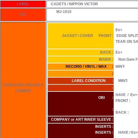
LABEL
CADETS / NIPPON VICTOR
MJ-1010
NO
Ex+
JACKET / COVER FRONT :
EDGE SPLIT
TEAR ON S
BACK :
Ex+
INSIDE :
Non Gate F
RECORD / VINYL / WAX :
MINT-
:
LABEL CONDITION :
MINT-
CONDITION / GRADE &
:
COMENT
HAVE
/
Ex+
OBI :
FRONT :
:
BACK :
COMPANY or ART INNER SLEEVE :
INSERTS :
INSERTS :
HAVE / Ex