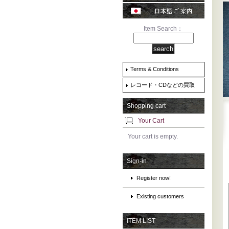
Item Search：
Terms & Conditions
レコード・CDなどの買取
Shopping cart
Your Cart
Your cart is empty.
Sign-in
Register now!
Existing customers
ITEM LIST