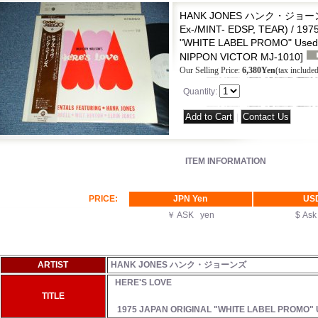
HANK JONES ハンク・ジョーンズ
Ex-/MINT- EDSP, TEAR) / 19
"WHITE LABEL PROMO" Used 
NIPPON VICTOR MJ-1010
]
Our Selling Price
:
6,380Yen
(tax included
Quantity
:
|
ITEM INFORMATION
PRICE:
JPN Yen
US
￥ ASK yen
$ As
ARTIST
HANK JONES ハンク・ジョーンズ
HERE'S LOVE
TITLE
1975 JAPAN ORIGINAL "WHITE LABEL PROMO" Us