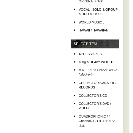
ORIGINAL CAST
VOCAL : SOLO & GROUP
& DUO /GOSPEL
WORLD MUSIC :
HAWAII / HAWAIIAN
SELECT ITEM
ACCESSORIES
180g & HEAVY WEIGHT
MINI-LP CD / PaperSleeve
/ 紙ジャケ
COLLECTOR'S ANALOG
RECORDS
COLLECTOR'S CD
COLLECTOR'S DVD /
VIDEO
QUADROPHONIC / 4
Channel / CD-4 ４チャン
ネル