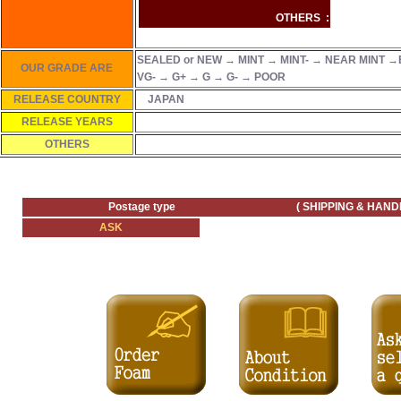
OTHERS :
SEALED or NEW → MINT → MINT- → NEAR MINT →
OUR GRADE ARE
VG- → G+ → G → G- → POOR
RELEASE COUNTRY
JAPAN
RELEASE YEARS
OTHERS
Postage type ( SHIPPING & HANDLING
ASK