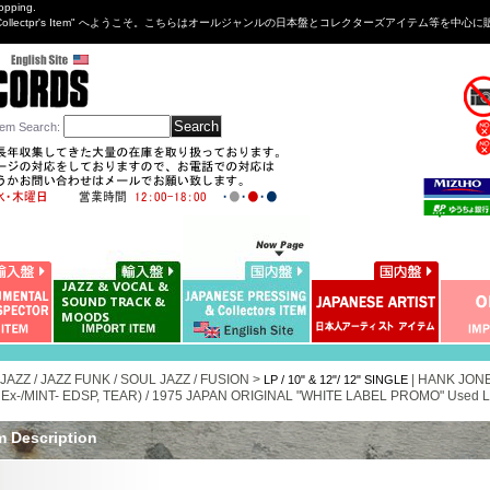
opping.
sng&Collectpr's Item" へようこそ。こちらはオールジャンルの日本盤とコレクターズアイテム等
tem Search
:
 JAZZ / JAZZ FUNK / SOUL JAZZ / FUSION >
|
HANK JO
LP / 10" & 12"/ 12" SINGLE
Ex-/MINT- EDSP, TEAR) / 1975 JAPAN ORIGINAL "WHITE LABEL PROMO" Used LP
m Description