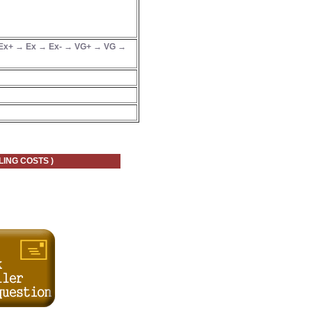
Ex+ → Ex → Ex- → VG+ → VG →
 COSTS )