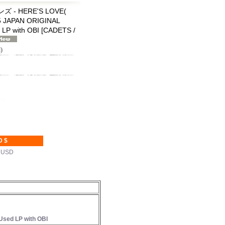
 - HERE'S LOVE(
75 JAPAN ORIGINAL
LP with OBI
[
CADETS /
)
D $
k USD
ed LP with OBI