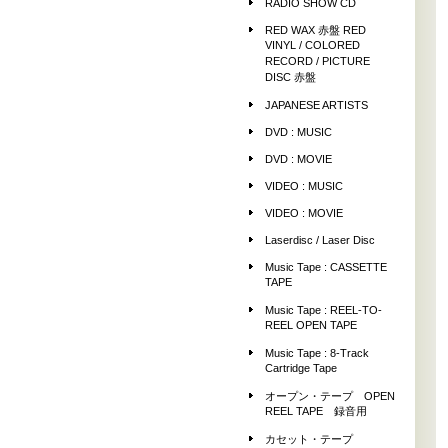
RADIO SHOW CD
RED WAX 赤盤 RED
VINYL / COLORED
RECORD / PICTURE
DISC 赤盤
JAPANESE ARTISTS
DVD : MUSIC
DVD : MOVIE
VIDEO : MUSIC
VIDEO : MOVIE
Laserdisc / Laser Disc
Music Tape : CASSETTE
TAPE
Music Tape : REEL-TO-
REEL OPEN TAPE
Music Tape : 8-Track
Cartridge Tape
オープン・テープ OPEN
REEL TAPE 録音用
カセット・テープ