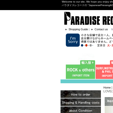
Welcome to our site, We hope you enjoy sh
パラダイスレコードの "JapanesePres
Shopping Guide
|
Contact us
I
|
Home
LOVE( 
Ite