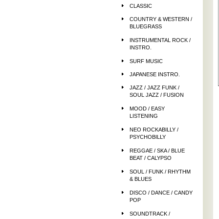
CLASSIC
COUNTRY & WESTERN /
BLUEGRASS
INSTRUMENTAL ROCK /
INSTRO.
SURF MUSIC
JAPANESE INSTRO.
JAZZ / JAZZ FUNK /
SOUL JAZZ / FUSION
MOOD / EASY
LISTENING
NEO ROCKABILLY /
PSYCHOBILLY
REGGAE / SKA / BLUE
BEAT / CALYPSO
SOUL / FUNK / RHYTHM
& BLUES
DISCO / DANCE / CANDY
POP
SOUNDTRACK /