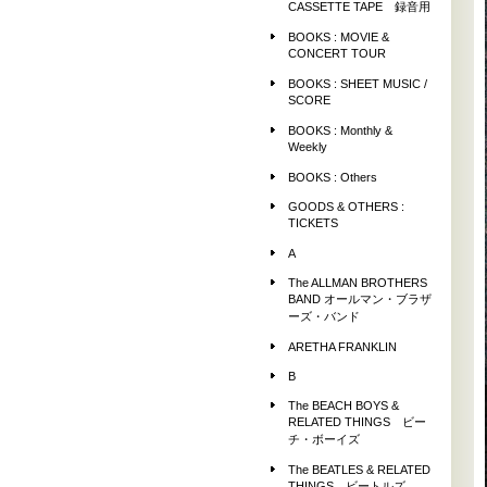
CASSETTE TAPE 録音用
BOOKS : MOVIE &
CONCERT TOUR
BOOKS : SHEET MUSIC /
SCORE
BOOKS : Monthly &
Weekly
BOOKS : Others
GOODS & OTHERS :
TICKETS
A
The ALLMAN BROTHERS
BAND オールマン・ブラザ
ーズ・バンド
ARETHA FRANKLIN
B
The BEACH BOYS &
RELATED THINGS ビー
チ・ボーイズ
The BEATLES & RELATED