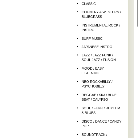
CLASSIC
COUNTRY & WESTERN /
BLUEGRASS
INSTRUMENTAL ROCK /
INSTRO.
SURF MUSIC
JAPANESE INSTRO.
JAZZ / JAZZ FUNK /
SOUL JAZZ / FUSION
MOOD / EASY
LISTENING
NEO ROCKABILLY /
PSYCHOBILLY
REGGAE / SKA / BLUE
BEAT / CALYPSO
SOUL / FUNK / RHYTHM
& BLUES
DISCO / DANCE / CANDY
POP
SOUNDTRACK /