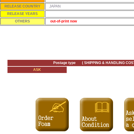
RELEASE COUNTRY
JAPAN
RELEASE YEARS
OTHERS
out-of-print now
Postage type ( SHIPPING & HANDLING COST
ASK