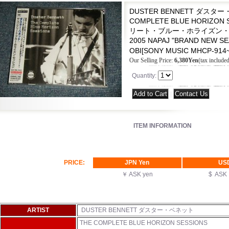
DUSTER BENNETT ダスター
COMPLETE BLUE HORIZON
リート・ブルー・ホライズン・セッシ
2005 NAPAJ "BRAND NEW SEA
OBI
[
SONY MUSIC MHCP-914~
Our Selling Price
:
6,380Yen
(tax included
Quantity
:
|
ITEM INFORMATION
PRICE:
JPN Yen
US
￥ ASK yen
$ AS
ARTIST
DUSTER BENNETT ダスター・ベネット
THE COMPLETE BLUE HORIZON SESSIONS