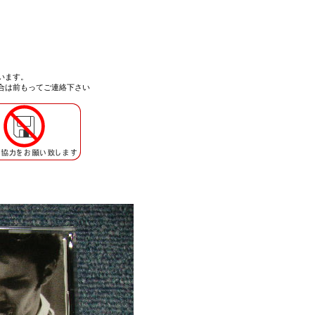
います。
合は
前もってご連絡
下さい