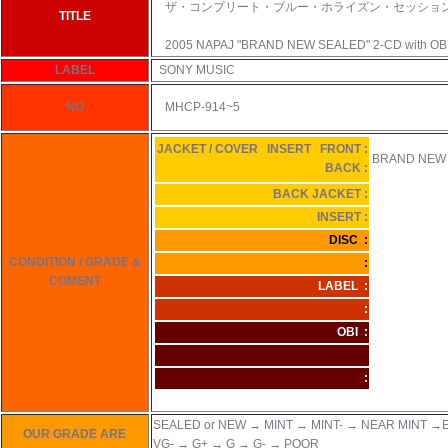
ザ・コンプリート・ブルー・ホライズン・セッショ
TITLE
2005 NAPAJ "BRAND NEW SEALED" 2-CD with OB
LABEL
SONY MUSIC
NO
MHCP-914~5
JACKET / COVER INSERT FRONT :
BRAND NEW
BACK :
BACK JACKET :
INSERT :
DISC :
CONDITION / GRADE &
:
COMENT
LABEL :
:
OBI :
:
SEALED or NEW → MINT → MINT- → NEAR MINT →E
OUR GRADE ARE
VG- → G+ → G → G- → POOR