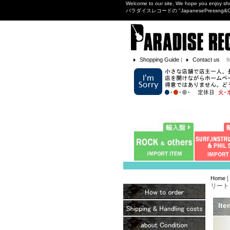
Welcome to our site, We hope you enjoy sh
パラダイスレコードの "JapanesePres
Shopping Guide
|
Contact us
I
|
Home
リート・
Ite