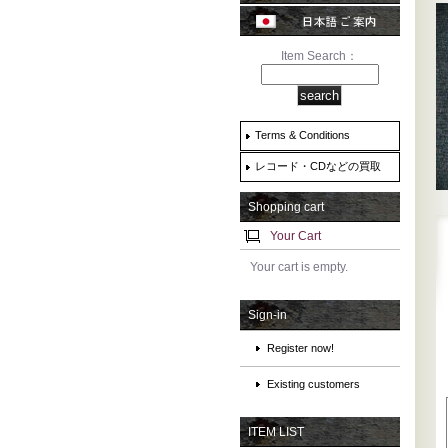
Item Search：
Terms & Conditions
レコード・CDなどの買取
Shopping cart
Your Cart
Your cart is empty.
Sign-in
Register now!
Existing customers
ITEM LIST