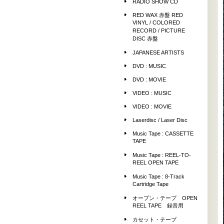
RADIO SHOW CD
RED WAX 赤盤 RED
VINYL / COLORED
RECORD / PICTURE
DISC 赤盤
JAPANESE ARTISTS
DVD : MUSIC
DVD : MOVIE
VIDEO : MUSIC
VIDEO : MOVIE
Laserdisc / Laser Disc
Music Tape : CASSETTE
TAPE
Music Tape : REEL-TO-
REEL OPEN TAPE
Music Tape : 8-Track
Cartridge Tape
オープン・テープ OPEN
REEL TAPE 録音用
カセット・テープ