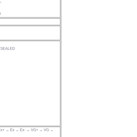
ン
I
 SEALED
x+ → Ex → Ex- → VG+ → VG →