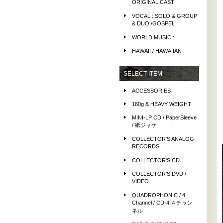
ORIGINAL CAST
VOCAL : SOLO & GROUP
& DUO /GOSPEL
WORLD MUSIC :
HAWAII / HAWAIIAN
SELECT ITEM
ACCESSORIES
180g & HEAVY WEIGHT
MINI-LP CD / PaperSleeve
/ 紙ジャケ
COLLECTOR'S ANALOG
RECORDS
COLLECTOR'S CD
COLLECTOR'S DVD /
VIDEO
QUADROPHONIC / 4
Channel / CD-4 ４チャン
ネル