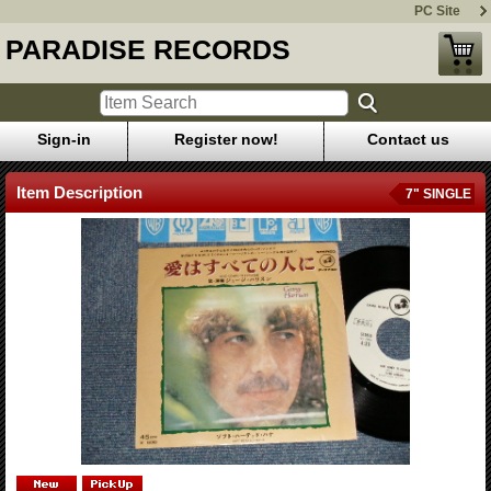
PC Site
PARADISE RECORDS
Sign-in
Register now!
Contact us
Item Description
7" SINGLE