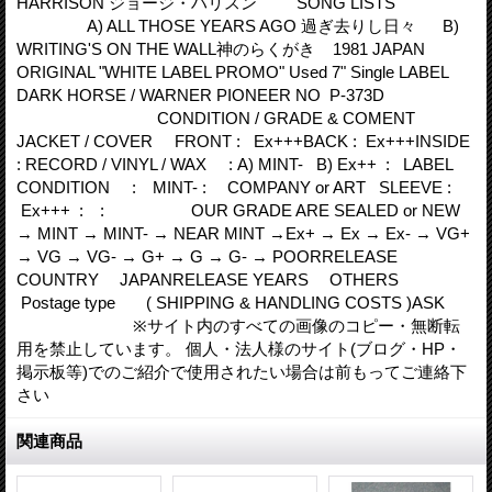
HARRISON ジョージ・ハリスン SONG LISTS
A) ALL THOSE YEARS AGO 過ぎ去りし日々 B)
WRITING'S ON THE WALL神のらくがき 1981 JAPAN
ORIGINAL "WHITE LABEL PROMO" Used 7" Single LABEL
DARK HORSE / WARNER PIONEER NO P-373D
CONDITION / GRADE & COMENT
JACKET / COVER FRONT : Ex+++BACK : Ex+++INSIDE
: RECORD / VINYL / WAX : A) MINT- B) Ex++ : LABEL
CONDITION : MINT- : COMPANY or ART SLEEVE :
Ex+++ : : OUR GRADE ARE SEALED or NEW
→ MINT → MINT- → NEAR MINT →Ex+ → Ex → Ex- → VG+
→ VG → VG- → G+ → G → G- → POORRELEASE
COUNTRY JAPANRELEASE YEARS OTHERS
Postage type ( SHIPPING & HANDLING COSTS )ASK
※サイト内のすべての画像のコピー・無断転
用を禁止しています。 個人・法人様のサイト(ブログ・HP・
掲示板等)でのご紹介で使用されたい場合は前もってご連絡下
さい
関連商品