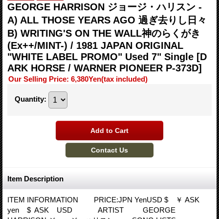
GEORGE HARRISON ジョージ・ハリスン -
A) ALL THOSE YEARS AGO 過ぎ去りし日々
B) WRITING'S ON THE WALL神のらくがき
(Ex++/MINT-) / 1981 JAPAN ORIGINAL
"WHITE LABEL PROMO" Used 7" Single
[D
ARK HORSE / WARNER PIONEER P-373D]
Our Selling Price
:
6,380Yen
(tax included)
Quantity
:
Item Description
ITEM INFORMATION PRICE:JPN YenUSD $ ￥ ASK
yen $ ASK USD ARTIST GEORGE