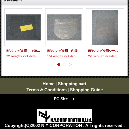
EP/シングル用 （09ビニール） 10枚セット[care-53]
EP/シングル用 内袋（丸底 保護袋) 10枚セット[care-51]
EP/シングル用シールド（フタノリ） 10枚セット[care-57]
220Yen
(tax included)
154Yen
(tax included)
220Yen
(tax included)
Home
|
Shopping cart
Terms & Conditions
|
Shopping Guide
PC Site
Copyright(C)2002 N.Y CORPORATION . All rights reserved .