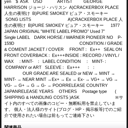
yen $ ASK USD ARTIST GEORGE
HARRISON ジョージ・ハリスン A)CRACKERBOX PLACE
人生の夜明け B)PURE SMOKEY ピュア・スモーキー
SONG LISTS A)CRACKERBOX PLACE 人
生の夜明け B)PURE SMOKEY ピュア・スモーキー 1977
JAPAN ORIGINAL "WHITE LABEL PROMO" Used 7"
Single LABEL DARK HORSE / WARNER PIONEER NO P-
159D CONDITION / GRADE
& COMENT JACKET / COVER FRONT : Ex++ SEAL ON
FRONT COVERBACK : Ex+++INSIDE : RECORD / VINYL /
WAX : MINT- : LABEL CONDITION : MINT- :
COMPANY or ART SLEEVE : Ex+++ : :
OUR GRADE ARE SEALED or NEW → MINT →
MINT- → NEAR MINT →Ex+ → Ex → Ex- → VG+ → VG →
VG- → G+ → G → G- → POORRELEASE COUNTRY
JAPANRELEASE YEARS OTHERS Postage type (
SHIPPING & HANDLING COSTS )ASK ※サ
イト内のすべての画像のコピー・無断転用を禁止していま
す。 個人・法人様のサイト(ブログ・HP・掲示板等)でのご紹
介で使用されたい場合は前もってご連絡下さい
関連商品