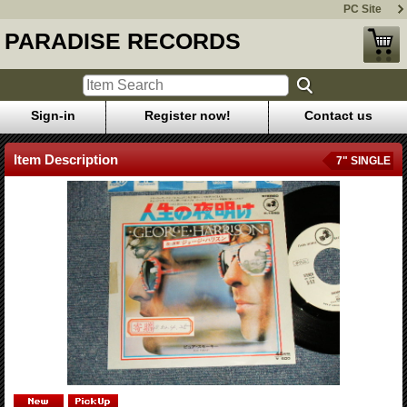
PC Site
PARADISE RECORDS
Sign-in
Register now!
Contact us
Item Description
7" SINGLE