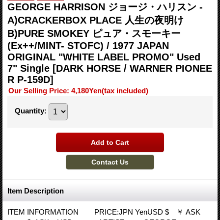
GEORGE HARRISON ジョージ・ハリスン -
A)CRACKERBOX PLACE 人生の夜明け
B)PURE SMOKEY ピュア・スモーキー
(Ex++/MINT- STOFC) / 1977 JAPAN
ORIGINAL "WHITE LABEL PROMO" Used
7" Single
[DARK HORSE / WARNER PIONEE
R P-159D]
Our Selling Price
:
4,180Yen
(tax included)
Quantity
:
Item Description
ITEM INFORMATION PRICE:JPN YenUSD $ ￥ ASK