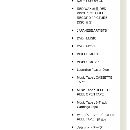
RADIO SHOW CD
RED WAX 赤盤 RED
VINYL / COLORED
RECORD / PICTURE
DISC 赤盤
JAPANESE ARTISTS
DVD : MUSIC
DVD : MOVIE
VIDEO : MUSIC
VIDEO : MOVIE
Laserdisc / Laser Disc
Music Tape : CASSETTE
TAPE
Music Tape : REEL-TO-
REEL OPEN TAPE
Music Tape : 8-Track
Cartridge Tape
オープン・テープ OPEN
REEL TAPE 録音用
カセット・テープ