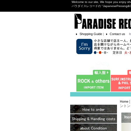
Welcome to our site, We hope you enjoy sh
パラダイスレコードの "JapanesePres
Shopping Guide
|
Contact us
I
|
Home
ントン、Jr
Ite