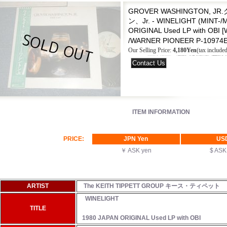
GROVER WASHINGTON, 
ン、Jr. - WINELIGHT (MINT-/M
ORIGINAL Used LP with OBI
[
/WARNER PIONEER P-10974
Our Selling Price
:
4,180Yen
(tax included
ITEM INFORMATION
PRICE:
JPN Yen
US
￥ ASK yen
$ AS
ARTIST
The KEITH TIPPETT GROUP キース・ティペット
WINELIGHT
TITLE
1980 JAPAN ORIGINAL Used LP with OBI