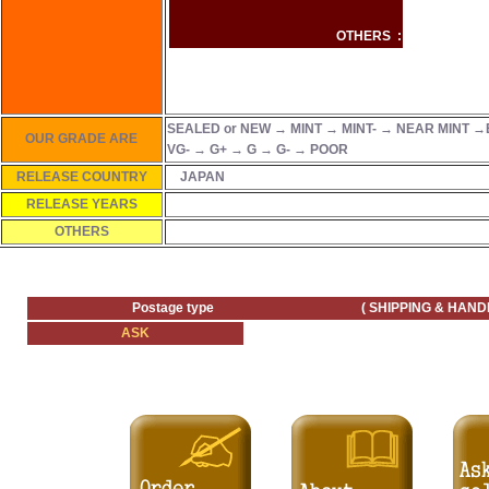
OTHERS :
SEALED or NEW → MINT → MINT- → NEAR MINT →
OUR GRADE ARE
VG- → G+ → G → G- → POOR
RELEASE COUNTRY
JAPAN
RELEASE YEARS
OTHERS
Postage type ( SHIPPING & HANDLING
ASK