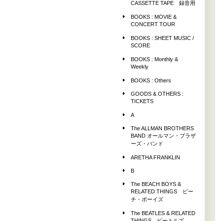
CASSETTE TAPE 録音用
BOOKS : MOVIE &
CONCERT TOUR
BOOKS : SHEET MUSIC /
SCORE
BOOKS : Monthly &
Weekly
BOOKS : Others
GOODS & OTHERS :
TICKETS
A
The ALLMAN BROTHERS
BAND オールマン・ブラザ
ーズ・バンド
ARETHA FRANKLIN
B
The BEACH BOYS &
RELATED THINGS ビー
チ・ボーイズ
The BEATLES & RELATED