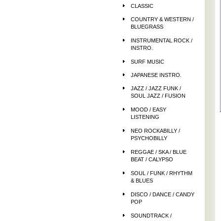
CLASSIC
COUNTRY & WESTERN /
BLUEGRASS
INSTRUMENTAL ROCK /
INSTRO.
SURF MUSIC
JAPANESE INSTRO.
JAZZ / JAZZ FUNK /
SOUL JAZZ / FUSION
MOOD / EASY
LISTENING
NEO ROCKABILLY /
PSYCHOBILLY
REGGAE / SKA / BLUE
BEAT / CALYPSO
SOUL / FUNK / RHYTHM
& BLUES
DISCO / DANCE / CANDY
POP
SOUNDTRACK /