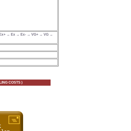
Ex+ → Ex → Ex- → VG+ → VG →
 COSTS )