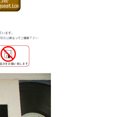
ています。
い場合は
下さい
前もってご連絡
.