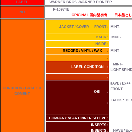
LABEL
WARNER BROS. /WARNER PIONEER
P-10974E
NO
ORIGINAL 国内盤初出 日本盤とし
JACKET / COVER FRONT :
MINT-
BACK :
MINT-
INSIDE :
RECORD / VINYL / WAX :
MINT-
:
MINT-
LABEL CONDITION :
LIGHT SPIN
:
HAVE / Ex++
CONDITION / GRADE &
FRONT :
OBI :
COMENT
BACK : BEN
:
COMPANY or ART INNER SLEEVE :
INSERTS :
INSERTS :
HAVE / Ex+