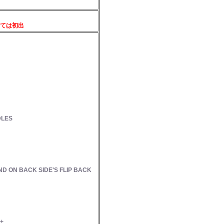
ては初出
DLES
D ON BACK SIDE'S FLIP BACK
+