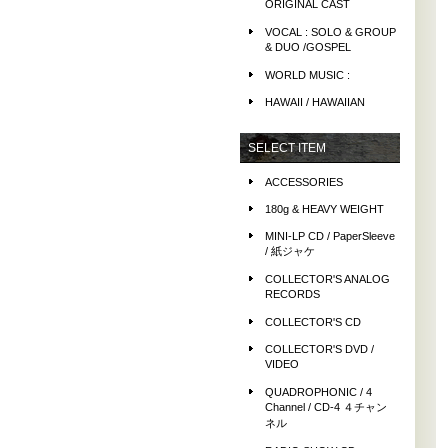
ORIGINAL CAST
VOCAL : SOLO & GROUP
& DUO /GOSPEL
WORLD MUSIC :
HAWAII / HAWAIIAN
SELECT ITEM
ACCESSORIES
180g & HEAVY WEIGHT
MINI-LP CD / PaperSleeve
/ 紙ジャケ
COLLECTOR'S ANALOG
RECORDS
COLLECTOR'S CD
COLLECTOR'S DVD /
VIDEO
QUADROPHONIC / 4
Channel / CD-4 ４チャン
ネル