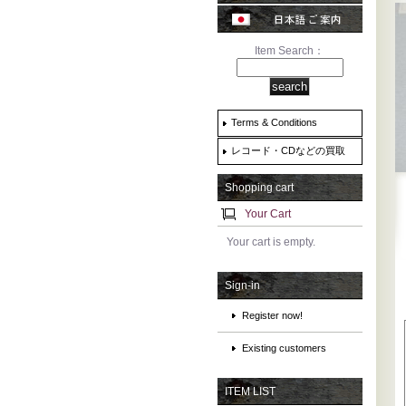
Item Search：
Terms & Conditions
レコード・CDなどの買取
Shopping cart
Your Cart
Your cart is empty.
Sign-in
Register now!
Existing customers
ITEM LIST