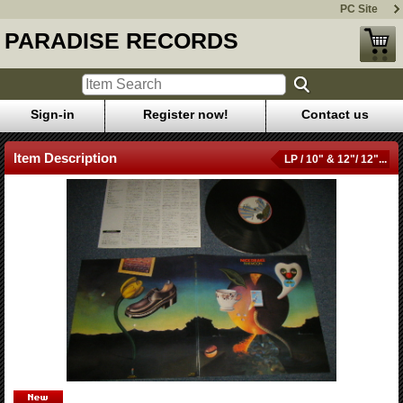
PC Site
PARADISE RECORDS
Sign-in
Register now!
Contact us
Item Description
LP / 10" & 12"/ 12"...