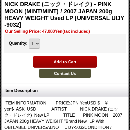
NICK DRAKE (ニック・ドレイク) - PINK
MOON (MINT/MINT) / 2007 JAPAN 200g
HEAVY WEIGHT Used LP
[UNIVERSAL UIJY
-9032]
Our Selling Price
:
47,080Yen
(tax included)
Quantity
:
Item Description
ITEM INFORMATION PRICE:JPN YenUSD $ ￥
yen$ ASK USD ARTIST NICK DRAKE (ニッ
ク・ドレイク) New LP TITLE PINK MOON 2007
JAPAN 200g HEAVY WEIGHT "Brand New" LP With
OBI LABEL UNIVERSALNO UIJY-9032CONDITION /